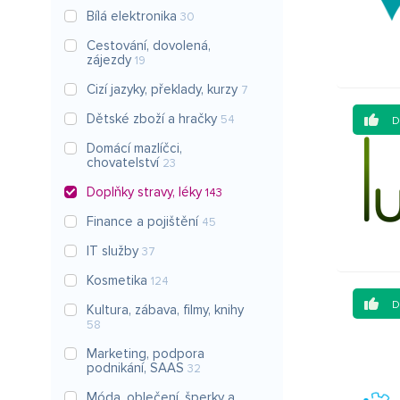
Bílá elektronika
30
Cestování, dovolená,
zájezdy
19
Cizí jazyky, překlady, kurzy
7
Dětské zboží a hračky
54
Domácí mazlíčci,
chovatelství
23
Doplňky stravy, léky
143
Finance a pojištění
45
IT služby
37
Kosmetika
124
Kultura, zábava, filmy, knihy
58
Marketing, podpora
podnikání, SAAS
32
Móda, oblečení, šperky a