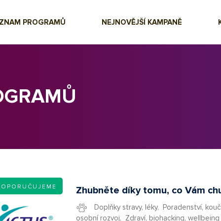
EZNAM PROGRAMŮ
NEJNOVĚJŠÍ KAMPANĚ
ROGRAMŮ
DOPORUČUJEME
Zhubněte díky tomu, co Vám ch
Doplňky stravy, léky
,
Poradenství, kouč
osobní rozvoj
,
Zdraví, biohacking, wellbeing