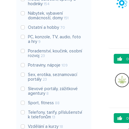
hodinky
154
Nábytek, vybavení
domácností, domy
151
Ostatní a hobby
70
PC, konzole, TV, audio, foto
a hry
9
Poradenství, koučink, osobní
rozvoj
23
Potraviny, nápoje
109
Sex, erotika, seznamovací
portály
23
Slevové portály, zážitkové
agentury
8
Sport, fitness
88
Telefony, tarify, příslušenství
k telefonům
13
Vzdělání a kurzy
18