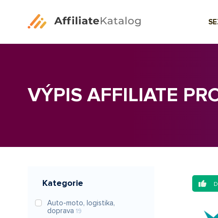
S
VÝPIS AFFILIATE P
Kategorie
Auto-moto, logistika,
doprava
19