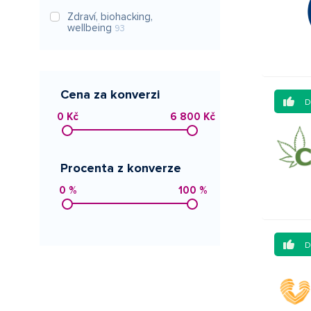
Zdraví, biohacking,
wellbeing
93
Cena za konverzi
0 Kč
6 800 Kč
Procenta z konverze
0 %
100 %