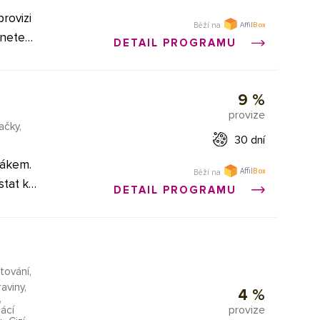
provizi
Běží na
znete
DETAIL PROGRAMU
me od
9 %
t a
provize
ačky
,
d roku
30 dní
ťákem.
tivní,
Běží na
stat ke
DETAIL PROGRAMU
y na
ima
tových
e to
 na to.
m,
tování,
munitu
aviny,
4 %
,
Díky
provize
ácí
 a