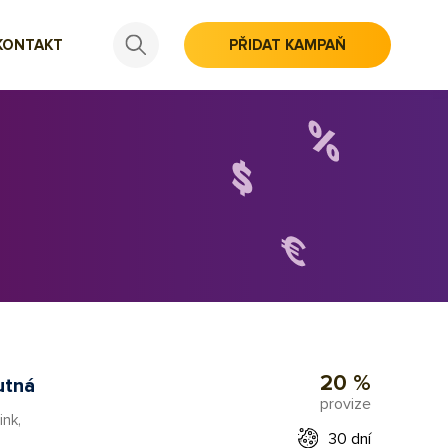
KONTAKT
PŘIDAT KAMPAŇ
20 %
utná
provize
ink,
30 dní