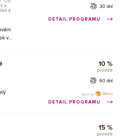
y
,
Cizí
ní a
30 dní
íráním
lání a
ání
DETAIL PROGRAMU
tí a
ování
vy
ek v
itry
od
10 %
é
v autě
provize
rodukty
abelce
60 dní
 líp
elý
Běží na
DETAIL PROGRAMU
ámi
15 %
provize