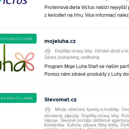
Proteinová dieta Victus nabízí nejvyšší 
z ketodiet na trhu. Více informací nale
na stránce Victus partner.V čem se liší
ostatních diet: Odborná pomoc Spolupráce s
lékaři Vlastní centra Nejširší nabídka
DOPORUČUJEME
mojeluha.cz
proteinových produktů na trhu Férovos
Doplňky stravy, léky
,
Dětské zboží a hr
transparentní jednání Rodinná firma O
Zdraví, biohacking, wellbeing
2011 na trhu Nabídka bezlepkových a
Program Moje Luha Staň se naším par
bezlaktózových výrobků Hubnutí je efek
Pomoz nám zdravé produkty z Luhy do
jednoduché Chutné proteinové výrobk
všem dětem a dospělákům. Podzim, z
rozdíl od jiných diet Široká nabídka ho
nebo třeba jaro bez rýmečky? Ačkoliv s
jídel, nikoliv jen instantních
může zdát téměř nemožné, my víme jak
DOPORUČUJEME
Slevomat.cz
Máme 100 % přírodní kravské Colostru
Móda, oblečení, šperky a hodinky
,
Ces
které pomáhá vybudovat velmi silnou i
dovolená, zájezdy
,
Doplňky stravy, léky
,
Potr
nápoje
,
Slevové portály, zážitkové agentury
a obranyschopnost dětem i dospělým. 
Kosmetika
,
Kultura, zábava, filmy, knihy
,
Dom
tomu mohou spokojeně chodit do škol