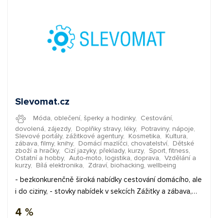
Slevomat.cz
Móda, oblečení, šperky a hodinky
,
Cestování,
dovolená, zájezdy
,
Doplňky stravy, léky
,
Potraviny, nápoje
,
Slevové portály, zážitkové agentury
,
Kosmetika
,
Kultura,
zábava, filmy, knihy
,
Domácí mazlíčci, chovatelství
,
Dětské
zboží a hračky
,
Cizí jazyky, překlady, kurzy
,
Sport, fitness
,
Ostatní a hobby
,
Auto-moto, logistika, doprava
,
Vzdělání a
kurzy
,
Bílá elektronika
,
Zdraví, biohacking, wellbeing
- bezkonkurenčně široká nabídky cestování domácího, ale
i do ciziny, - stovky nabídek v sekcích Zážitky a zábava,
Krása a relax, Restaurace a bary, - nejrůznější zboží, od
4 %
potravin a delikates, přes oblečení a vychytávky do