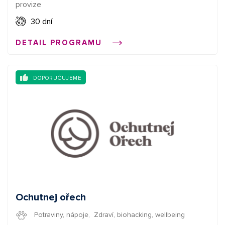
provize
domácnosti až po fotoprodukty - skvělé místo pro
pořízení dárku pro kohokoliv
30 dní
DETAIL PROGRAMU
DOPORUČUJEME
Ochutnej ořech
Potraviny, nápoje
,
Zdraví, biohacking, wellbeing