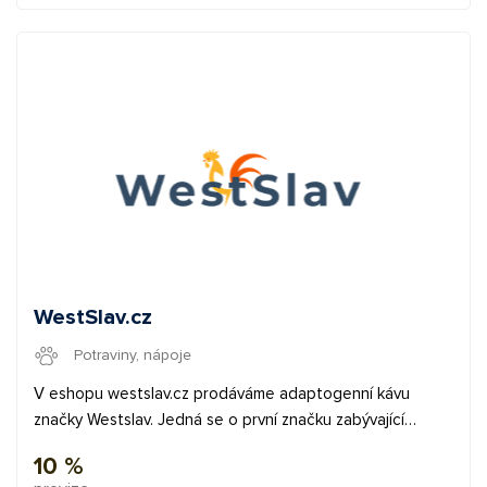
WestSlav.cz
Potraviny, nápoje
V eshopu westslav.cz prodáváme adaptogenní kávu
značky Westslav. Jedná se o první značku zabývající
sevýrobou a prodejem adaptogenní kávy.. Adaptogeny
10 %
jsou skupinou rostlin, které pomáhají organismu