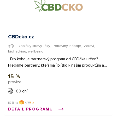
CBDcko.cz
Doplňky stravy, léky
,
Potraviny, nápoje
,
Zdraví,
biohacking, wellbeing
Pro koho je partnerský program od CBDčka určen?
Hledáme partnery, kteří mají blízko k našim produktům a
rádi by je za odměnu propagovali. Nezáleží na tom, zda
15 %
máte blog, jste influencer, vlastníte magazín či recenzní
provize
portál, provozujete kupónový či cashback web, nebo
začínáte a hledáte přivýdělek. Všem partnerům nabízíme
60 dní
široký výběr propagačních materiálů a bohaté odměny
nejen ve formě klasických provizí, ale také pomoci v
Běží na
marketingu, informací o novinkách, které budete vědět
DETAIL PROGRAMU
jako první, či pravidelných motivačních soutěží partnerů.