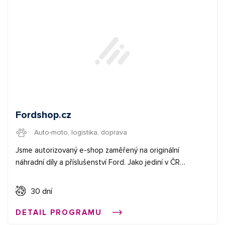
Fordshop.cz
Auto-moto, logistika, doprava
Jsme autorizovaný e-shop zaměřený na originální
náhradní díly a příslušenství Ford. Jako jediní v ČR
prodáváme oblečení pro nadšence této značky.
Dokážeme objednat i díly, které na našem e-shopu
30 dní
nenajdete.
DETAIL PROGRAMU