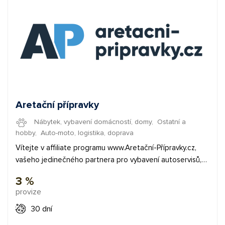
Aretační přípravky
Nábytek, vybavení domácností, domy
,
Ostatní a
hobby
,
Auto-moto, logistika, doprava
Vítejte v affiliate programu www.Aretační-Přípravky.cz,
vašeho jedinečného partnera pro vybavení autoservisů,
pneuservisů a všechny potřeby řemeslníků a kutilů.
3 %
Nabízíme exkluzivní sortiment specializovaného nářadí a
provize
vybavení, který uspokojí potřeby profesionálů
servisujících top automobilové značky, jako jsou Audi,
30 dní
BMW, Volkswagen a mnoho dalších. Naším cílem je