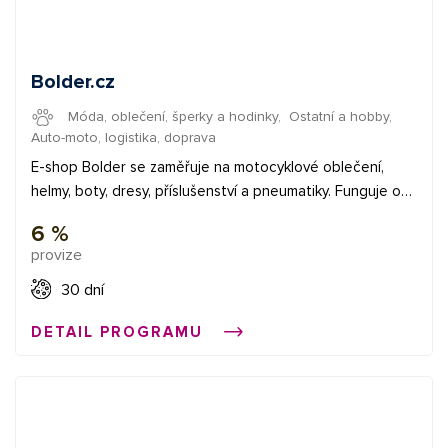
Bolder.cz
Móda, oblečení, šperky a hodinky
,
Ostatní a hobby
,
Auto-moto, logistika, doprava
E-shop Bolder se zaměřuje na motocyklové oblečení,
helmy, boty, dresy, příslušenství a pneumatiky. Funguje od
roku 2017, kdy ji založil Martin Michek (syn zakladatele
6 %
značky ITOM). Několikanásobný mistr Evropy a
provize
vícenásobný mistr světa je hlavním ambasadorem,
propagátorem a uživatelem naší soukromé firemní značky
30 dní
Bolder. ✅ provize 7 % ✅ konverzní poměr 2% ✅ průměrná
DETAIL PROGRAMU
provize 7 € Začněte vydělávat propagací e-shopů v síti
Affial.com. Pomůžeme Vám získat Vaše první konverze a
provedeme Vás affiliate světem. Pokud budete cokoliv
potřebovat, můžete se obrátit na naše affiliate manažery.