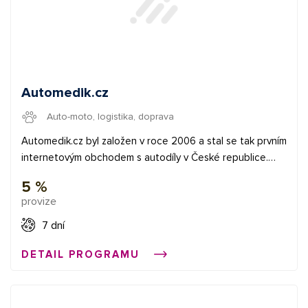
po celé ČR a svým zákazníkům nabízí na 6000 kvalitních a
prověřených vozů.
Automedik.cz
Auto-moto, logistika, doprava
Automedik.cz byl založen v roce 2006 a stal se tak prvním
internetovým obchodem s autodíly v České republice.
Nyní se řadí k největším prodejcům náhradních autodílů v
5 %
České republice a současně také k nejnavštěvovanějším
provize
portálům zaměřujícím se na prodej automobilových dílů.
7 dní
DETAIL PROGRAMU