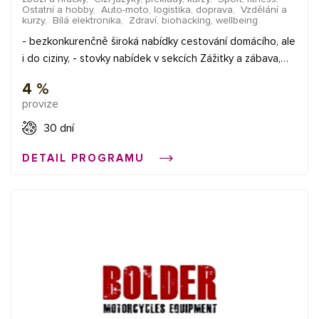
Ostatní a hobby
,
Auto-moto, logistika, doprava
,
Vzdělání a
registraci vás budeme kontaktovat a provedeme finalizaci
kurzy
,
Bílá elektronika
,
Zdraví, biohacking, wellbeing
vašeho partnerského účtu. Informace o nákupech:
- bezkonkurenčně široká nabídky cestování domácího, ale
Omezení: Platnost cookies je 30 dní. Provize jsou vázány
i do ciziny, - stovky nabídek v sekcích Zážitky a zábava,
na použití slevových kódů. SEM na značku a přesměrování
Krása a relax, Restaurace a bary, - nejrůznější zboží, od
domén nejsou povoleny. Kontakt: Pro další dotazy
4 %
potravin a delikates, přes oblečení a vychytávky do
kontaktujte našeho Affiliate Managera na
provize
domácnosti až po fotoprodukty - skvělé místo pro
marketing@aretacni-pripravky.cz.
pořízení dárku pro kohokoliv
30 dní
DETAIL PROGRAMU