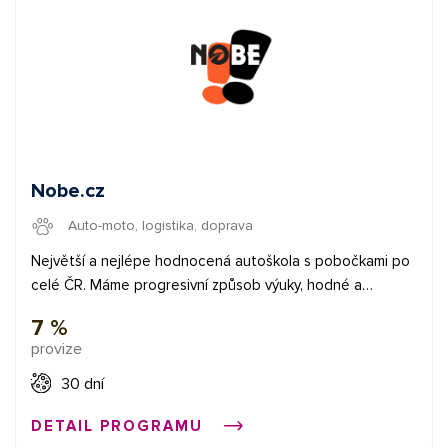
Nobe.cz
Auto-moto, logistika, doprava
Největší a nejlépe hodnocená autoškola s pobočkami po
celé ČR. Máme progresivní způsob výuky, hodné a
profesionální učitele a kurzy na mírů od 17 do 90 dní.
7 %
Desetitisíce vyškolených žáků s úspěšností 98% v
provize
závěrečné zkoušce. Jsme rodina a učíme řídit svět už
přes 30 let. Nákupem kurzu u NOBE zasadíš strom.
30 dní
Podmínky cookies je 30 dní affiliate publisherovi náleží
DETAIL PROGRAMU
provize až 10% za zakoupení kurzu Zakázané zdroje