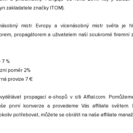
yn zakladatele značky ITOM).
násobný mistr Evropy a vícenásobný mistr světa je h
rem, propagátorem a uživatelem naší soukromé firemní 
e 7 %
zní poměr 2%
ná provize 7 €
vydělávat propagací e-shopů v síti Affial.com. Pomůže
aše první konverze a provedeme Vás affiliate světem.
koliv potřebovat, můžete se obrátit na naše affiliate manaž