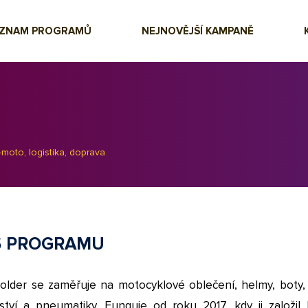
EZNAM PROGRAMŮ
NEJNOVĚJŠÍ KAMPANĚ
moto, logistika, doprava
S PROGRAMU
older se zaměřuje na motocyklové oblečení, helmy, boty, 
nství a pneumatiky. Funguje od roku 2017, kdy ji založil 