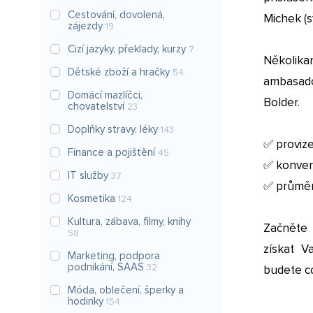
Cestování, dovolená,
Michek (s
zájezdy
19
Cizí jazyky, překlady, kurzy
7
Několika
Dětské zboží a hračky
54
ambasado
Domácí mazlíčci,
Bolder.
chovatelství
23
Doplňky stravy, léky
143
✅ proviz
Finance a pojištění
45
✅ konver
IT služby
37
✅ průměr
Kosmetika
124
Kultura, zábava, filmy, knihy
Začněte 
58
získat V
Marketing, podpora
podnikání, SAAS
32
budete co
Móda, oblečení, šperky a
hodinky
154