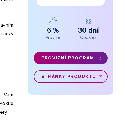
lavním
6 %
30 dní
značky
Provize
Cookies
PROVIZNÍ PROGRAM
STRÁNKY PRODUKTU
me Vám
 Pokud
ery.