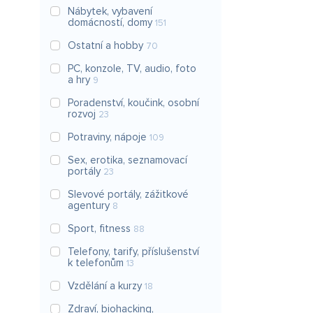
Nábytek, vybavení
domácností, domy
151
Ostatní a hobby
70
PC, konzole, TV, audio, foto
a hry
9
Poradenství, koučink, osobní
rozvoj
23
Potraviny, nápoje
109
Sex, erotika, seznamovací
portály
23
Slevové portály, zážitkové
agentury
8
Sport, fitness
88
Telefony, tarify, příslušenství
k telefonům
13
Vzdělání a kurzy
18
Zdraví, biohacking,