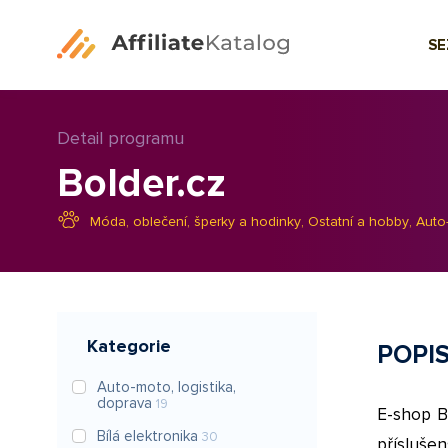
S
Detail programu
Bolder.cz
Móda, oblečení, šperky a hodinky
,
Ostatní a hobby
,
Auto-
Kategorie
POPI
Auto-moto, logistika,
doprava
19
E-shop B
Bílá elektronika
30
přísluše