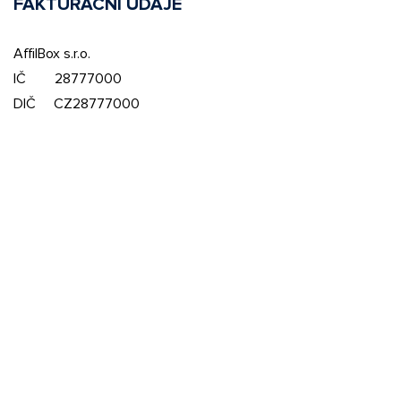
FAKTURAČNÍ ÚDAJE
AffilBox s.r.o.
IČ 28777000
DIČ CZ28777000