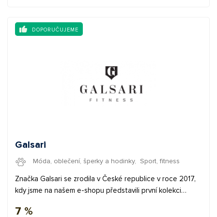
DOPORUČUJEME
Galsari
Móda, oblečení, šperky a hodinky
,
Sport, fitness
Značka Galsari se zrodila v České republice v roce 2017,
kdy jsme na našem e-shopu představili první kolekci
vysoce komfortního fitness oblečení vlastních návrhů.
7 %
Zpětná vazba našich zákazníků se v ten okamžik stala