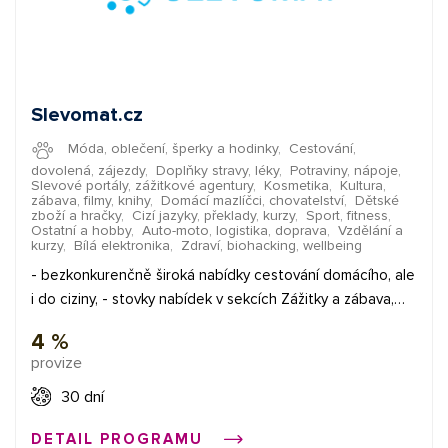
Slevomat.cz
Móda, oblečení, šperky a hodinky
,
Cestování,
dovolená, zájezdy
,
Doplňky stravy, léky
,
Potraviny, nápoje
,
Slevové portály, zážitkové agentury
,
Kosmetika
,
Kultura,
zábava, filmy, knihy
,
Domácí mazlíčci, chovatelství
,
Dětské
zboží a hračky
,
Cizí jazyky, překlady, kurzy
,
Sport, fitness
,
Ostatní a hobby
,
Auto-moto, logistika, doprava
,
Vzdělání a
kurzy
,
Bílá elektronika
,
Zdraví, biohacking, wellbeing
- bezkonkurenčně široká nabídky cestování domácího, ale
i do ciziny, - stovky nabídek v sekcích Zážitky a zábava,
Krása a relax, Restaurace a bary, - nejrůznější zboží, od
4 %
potravin a delikates, přes oblečení a vychytávky do
provize
domácnosti až po fotoprodukty - skvělé místo pro
pořízení dárku pro kohokoliv
30 dní
DETAIL PROGRAMU