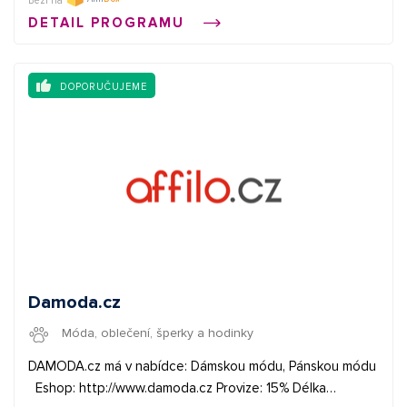
- formát pro plugin WordPress All Import --- WPAI xml se
Běží na
štítky bez značek--- WPAI xml se štítky se značkami
DETAIL PROGRAMU
DOPORUČUJEME
Damoda.cz
Móda, oblečení, šperky a hodinky
DAMODA.cz má v nabídce: Dámskou módu, Pánskou módu
Eshop: http://www.damoda.cz Provize: 15% Délka