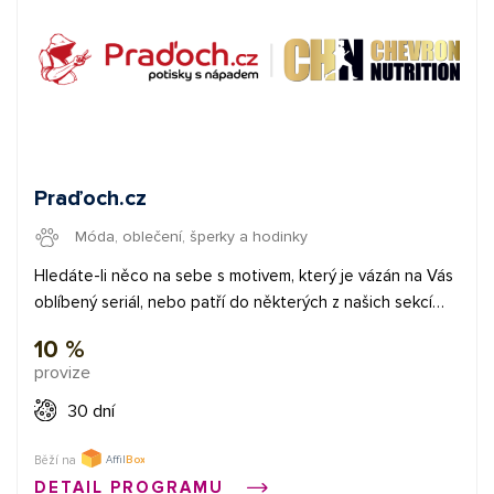
Praďoch.cz
Móda, oblečení, šperky a hodinky
Hledáte-li něco na sebe s motivem, který je vázán na Vás
oblíbený seriál, nebo patří do některých z našich sekcí
jako jsou vtipné či sportovní motivy, tak jste tu správně.
10 %
Kromě triček máme v nabídce i mikiny, hrnky, samolepky a
provize
další produkty. Produktů je mnoho a každý týden přibývají
další. Teď dost povídání a vlítněte rovnou do našeho
30 dní
provizního programu. Těšíme se na spolupráci s Vámi!
Běží na
DETAIL PROGRAMU