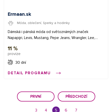
Ermaan.sk
Móda, oblečení, šperky a hodinky
Dámská i pánská móda od světoznámých značek
Napapijri, Levis, Mustang, Pepe Jeans, Wrangler, Lee,
Converse, Desigual. Společnost je na trhu 23 roků a má v
11 %
nabídce kompletní kolekce, včetně speciálních kolekcí
provize
(více jak 8000 modelů), co zaručuje největší výběr na trhu.
✅ provize 11,3% ✅ průměrná provize 13 € ✅ bannery a
30 dní
XML feed Začněte vydělávat propagací e-shopů v síti
DETAIL PROGRAMU
Affial.com. Pomůžeme Vám získat Vaše první konverze a
provedeme Vás affiliate světem. Pokud budete cokoliv
potřebovat, můžete se obrátit na naše affiliate manažery.
PRVNÍ
PŘEDCHOZÍ
3
4
5
6
7