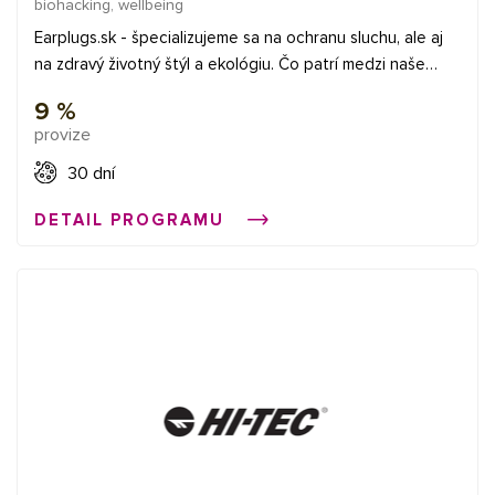
biohacking, wellbeing
Earplugs.sk - špecializujeme sa na ochranu sluchu, ale aj
na zdravý životný štýl a ekológiu. Čo patrí medzi naše
hlavné portfólio? Štuple do uší a všetko pre ochranu uší,
9 %
chrániče sluchu pre deti, masky na spanie a cestovné
provize
vychytávky s dôrazom na minimálnu váhu a maximálny
úžitok. Zdravá výživa, pretože zdravie nás baví, a tak
30 dní
okrem ochrany sluchu fandíme aj zdravému duchu. A
DETAIL PROGRAMU
nemalú kategórii na našom e-shope tvoria i ekologické
produkty a prírodná kozmetika.