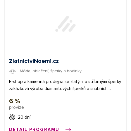
ZlatnictviNoemi.cz
Móda, oblečení, šperky a hodinky
E-shop a kamenná prodejna se zlatými a stříbrnými šperky,
zakázková výroba diamantových šperků a snubních
prstenů. Prodej náramkových hodinek a hodin značek
6 %
Vosto Europe, Casio, Prim, Rhythm, JVD, Q&Q a dalších.
provize
20 dní
DETAIL PROGRAMU