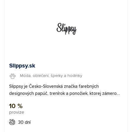
Slippsy.sk
Móda, oblečení, šperky a hodinky
Slippsy je Česko-Slovenská značka farebných
designových papúč, trenírok a ponožiek, ktorej zámerom
je dodať tak bežným a veľakrát nudným produktom iný
10 %
rozmer. Hravosť, farebnosť a pocit pohodlia to sú pojmy,
provize
ktoré najlepšie vystihujú značku Slippsy.
30 dní