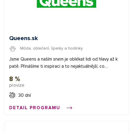
Queens.sk
Móda, oblečení, šperky a hodinky
Jsme Queens a naším snem je oblékat lidi od hlavy až k
patě. Přinášíme ti inspiraci a to nejaktuálnější, co
současný svět sneakers a streetwearu nabízí.
8 %
provize
30 dní
DETAIL PROGRAMU