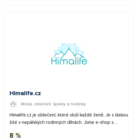
Himalife.cz
Móda, oblečení, šperky a hodinky
Himalife.cz je oblečení, které sluší každé ženě. Je s láskou
šité v nepálských rodinných dílnách. Jsme e-shop s
hlubokou myšlenkou a velkými činy. Dbáme na fair trade a
8 %
rádi pomáháme Nepálu. Navrhujeme vlastní potisky, které