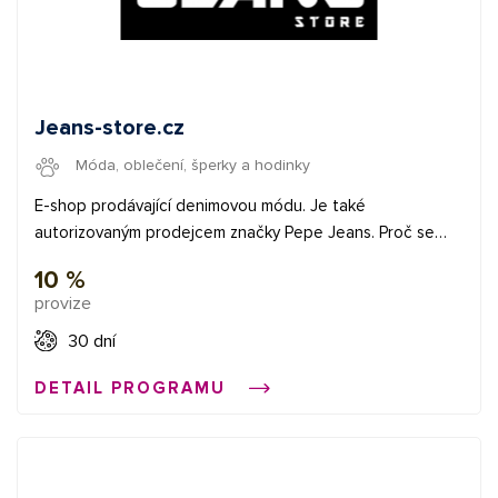
Jeans-store.cz
Móda, oblečení, šperky a hodinky
E-shop prodávající denimovou módu. Je také
autorizovaným prodejcem značky Pepe Jeans. Proč se
spolehnout na jeans-store.cz? Veškeré zboží máme
10 %
skladem. Víme, jak je důležitý individuální přístup. Případné
provize
výměny a reklamace zboží řešíme ihned. Známe své zboží
do posledního detailu. Využíváme zkušeností z našich
30 dní
prodejen. Detailní zobrazení produktu pomocí 360°
DETAIL PROGRAMU
prohlídky u většiny zboží.