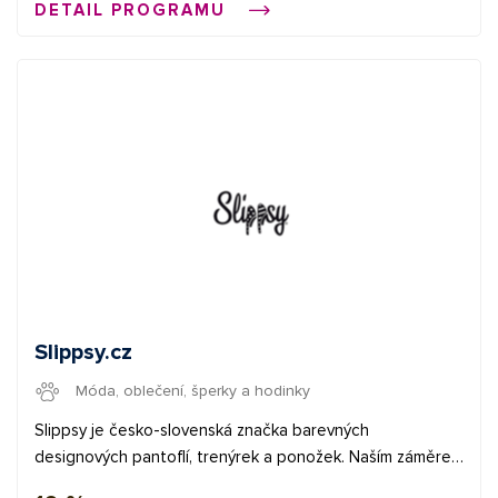
DETAIL PROGRAMU
Slippsy.cz
Móda, oblečení, šperky a hodinky
Slippsy je česko-slovenská značka barevných
designových pantoflí, trenýrek a ponožek. Naším záměrem
je dodat tak běžným a mnohdy nudným produktům jiný