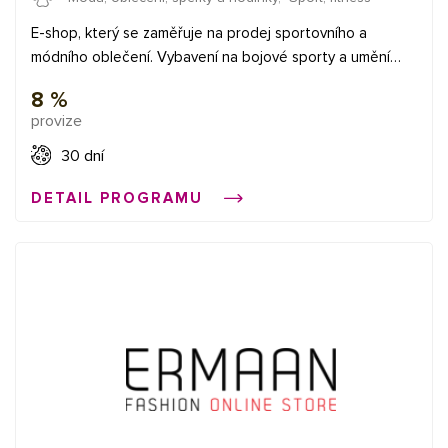
E-shop, který se zaměřuje na prodej sportovního a
módního oblečení. Vybavení na bojové sporty a umění
známých značek jako jsou Venum, King, Twins, Fairtex,
8 %
Adidas, Benlee, Hayabusa, Pitbull West Coast, Extreme
provize
Hobby, Machine, Under Armour a další.
30 dní
DETAIL PROGRAMU