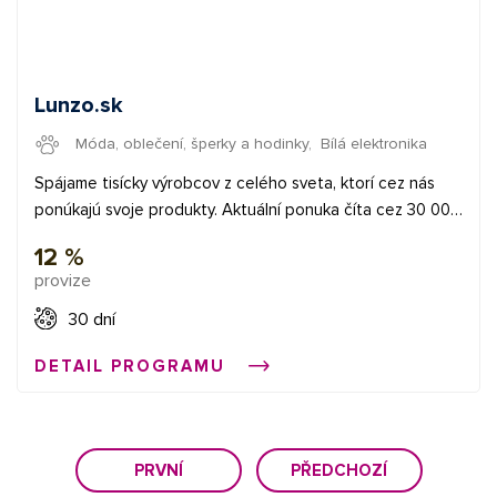
Lunzo.sk
Móda, oblečení, šperky a hodinky
,
Bílá elektronika
Spájame tisícky výrobcov z celého sveta, ktorí cez nás
ponúkajú svoje produkty. Aktuální ponuka číta cez 30 000
produktov a neustále rastie. Preskúmajte náš sortiment
12 %
teraz. Prémiovým affiliate partnerom ponúkame
provize
bezkonkurenčné podmienky.
30 dní
DETAIL PROGRAMU
PRVNÍ
PŘEDCHOZÍ