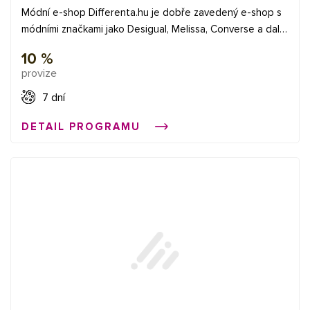
Módní e-shop Differenta.hu je dobře zavedený e-shop s
módními značkami jako Desigual, Melissa, Converse a další.
V nabídce e-shopu zákazník najde kromě módy a obuvi
10 %
také módní doplňky, bytové doplňky ať už jde o svíčky,
provize
vůně, nebo třeba povlečení. ✅Provize 10 % - nový
zákazník 4 % - stávající zákazník ✅Délka cookies 7 dní ✅K
7 dní
dispozici XML Feed
DETAIL PROGRAMU