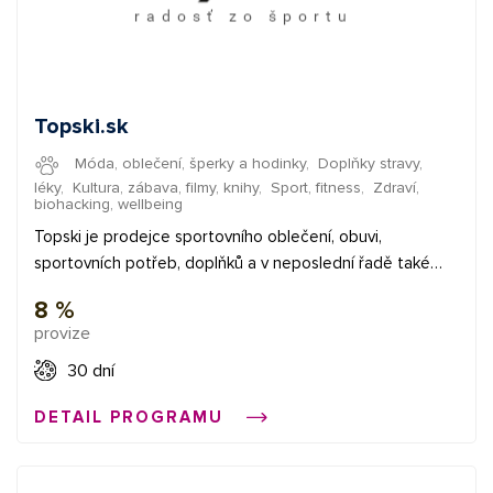
Topski.sk
Móda, oblečení, šperky a hodinky
,
Doplňky stravy,
léky
,
Kultura, zábava, filmy, knihy
,
Sport, fitness
,
Zdraví,
biohacking, wellbeing
Topski je prodejce sportovního oblečení, obuvi,
sportovních potřeb, doplňků a v neposlední řadě také
potravinových doplňků. S Topski se připravíte, jak na zimní,
8 %
tak i na letní sezónu. Skladem přes 6000 produktů od
provize
světoznámých značek. ✅ provize 7,5% ✅ průměrná
provize 3 € ✅ bannery Začněte vydělávat propagací e-
30 dní
shopů v síti Affial.com. Pomůžeme Vám získat Vaše první
DETAIL PROGRAMU
konverze a provedeme Vás affiliate světem. Pokud
budete cokoliv potřebovat, můžete se obrátit na naše
affiliate manažery.