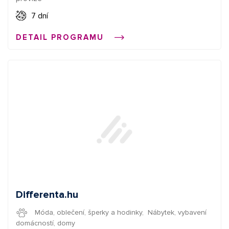
vůně, nebo třeba povlečení. ✅Provize 10 % - nový
zákazník 4 % - stávající zákazník ✅Délka cookies 7 dní ✅K
7 dní
dispozici XML Feed
DETAIL PROGRAMU
Differenta.hu
Móda, oblečení, šperky a hodinky
,
Nábytek, vybavení
domácností, domy