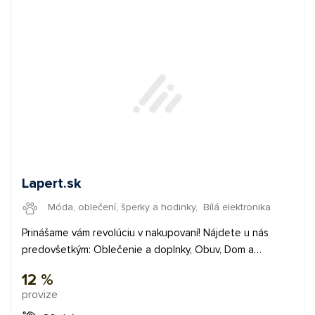
Lapert.sk
Móda, oblečení, šperky a hodinky
,
Bílá elektronika
Prinášame vám revolúciu v nakupovaní! Nájdete u nás
predovšetkým: Oblečenie a doplnky, Obuv, Dom a
záhrada, Elektronika, Všetko pre deti, Peňaženky, Šport a
12 %
zábava, Kabelky, Batohy, Šperky a hodinky, Zdravie a krása
provize
Prémiovým affiliate partnerom ponúkame bezkonkurenčné