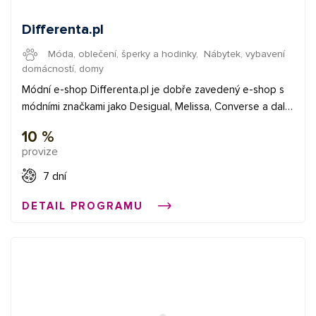
Differenta.pl
Móda, oblečení, šperky a hodinky
,
Nábytek, vybavení
domácností, domy
Módní e-shop Differenta.pl je dobře zavedený e-shop s
módními značkami jako Desigual, Melissa, Converse a další.
V nabídce e-shopu zákazník najde kromě módy a obuvi
10 %
také módní doplňky, bytové doplňky ať už jde o svíčky,
provize
vůně, nebo třeba povlečení. ✅Provize 10 % - nový
zákazník 4 % - stávající zákazník ✅Délka cookies 7 dní ✅K
7 dní
dispozici XML Feed
DETAIL PROGRAMU