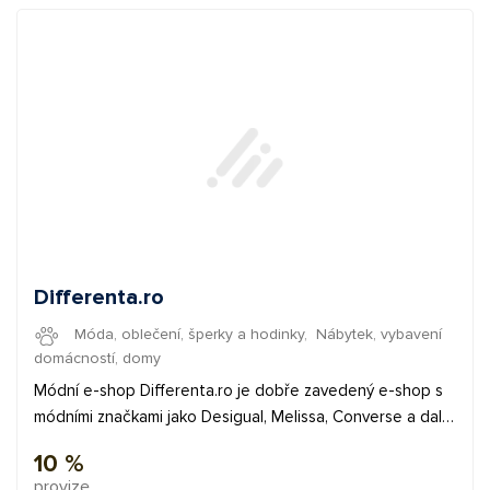
Differenta.ro
Móda, oblečení, šperky a hodinky
,
Nábytek, vybavení
domácností, domy
Módní e-shop Differenta.ro je dobře zavedený e-shop s
módními značkami jako Desigual, Melissa, Converse a další.
V nabídce e-shopu zákazník najde kromě módy a obuvi
10 %
také módní doplňky, bytové doplňky ať už jde o svíčky,
provize