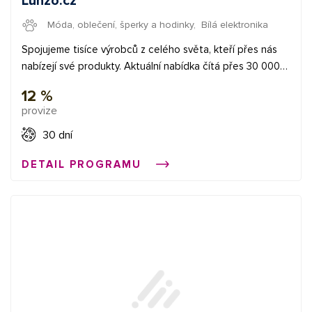
Lunzo.cz
Móda, oblečení, šperky a hodinky
,
Bílá elektronika
Spojujeme tisíce výrobců z celého světa, kteří přes nás
nabízejí své produkty. Aktuální nabídka čítá přes 30 000
produktů a neustále roste. Prozkoumejte náš sortiment
12 %
nyní. Prémiovým affilate partnerům nabízíme
provize
bezkonkurenční podmínky.
30 dní
DETAIL PROGRAMU