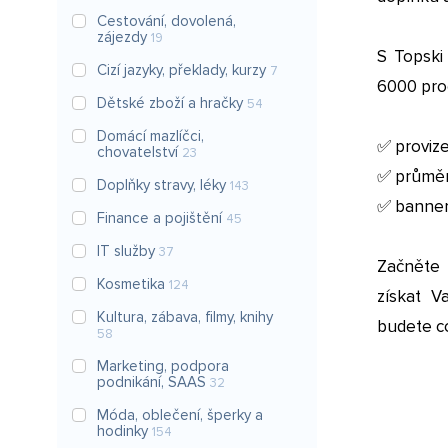
Cestování, dovolená,
zájezdy
19
S Topski 
Cizí jazyky, překlady, kurzy
7
6000 pro
Dětské zboží a hračky
54
Domácí mazlíčci,
✅ proviz
chovatelství
23
✅ průměr
Doplňky stravy, léky
143
✅ banne
Finance a pojištění
45
IT služby
37
Začněte 
Kosmetika
124
získat V
Kultura, zábava, filmy, knihy
budete co
58
Marketing, podpora
podnikání, SAAS
32
Móda, oblečení, šperky a
hodinky
154