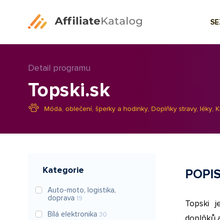
S
Detail programu
Topski.sk
Móda, oblečení, šperky a hodinky
,
Doplňky stravy, léky
,
K
Kategorie
POPI
Auto-moto, logistika,
doprava
19
Topski j
Bílá elektronika
30
doplňků a