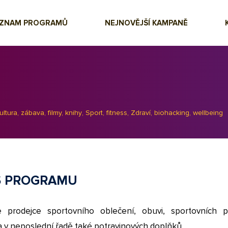
EZNAM PROGRAMŮ
NEJNOVĚJŠÍ KAMPANĚ
ultura, zábava, filmy, knihy
,
Sport, fitness
,
Zdraví, biohacking, wellbeing
S PROGRAMU
e prodejce sportovního oblečení, obuvi, sportovních p
 v neposlední řadě také potravinových doplňků.