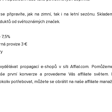
se připravíte, jak na zimní, tak i na letní sezónu. Sklade
duktů od světoznámých značek.
e 7,5%
ná provize 3 €
ry
vydělávat propagací e-shopů v síti Affial.com. Pomůže
aše první konverze a provedeme Vás affiliate světem.
koliv potřebovat, můžete se obrátit na naše affiliate manaž