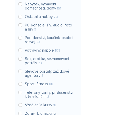
Nábytek, vybavení
domácností, domy
151
Ostatní a hobby
70
PC, konzole, TV, audio, foto
a hry
9
Poradenství, koučink, osobní
rozvoj
23
Potraviny, nápoje
109
Sex, erotika, seznamovací
portály
23
Slevové portály, zážitkové
agentury
8
Sport, fitness
88
Telefony, tarify, příslušenství
k telefonům
13
Vzdělání a kurzy
18
Zdraví, biohacking,