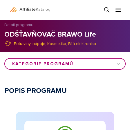
Detail programu
ODŠŤAVŇOVAČ BRAWO Life
Potraviny, nápoje
,
Kosmetika
,
Bílá elektronika
KATEGORIE PROGRAMŮ
POPIS PROGRAMU