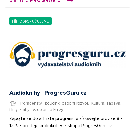
DETAIL PROGRAMU
DOPORUČUJEME
Audioknihy | ProgresGuru.cz
Poradenství, koučink, osobní rozvoj
,
Kultura, zábava,
filmy, knihy
,
Vzdělání a kurzy
Zapojte se do affiliate programu a získávejte provize 8 -
12 % z prodeje audioknih v e-shopu ProgresGuru.cz.
Základní provize je 10 % z celého e-shopu (8 % pro