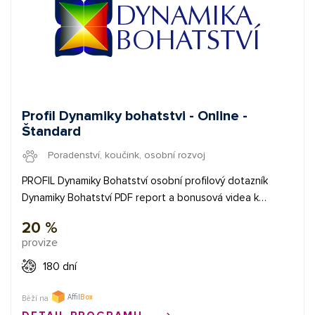
Profil Dynamiky bohatstvi - Online -
Štandard
Poradenství, koučink, osobní rozvoj
PROFIL Dynamiky Bohatství osobní profilový dotazník
Dynamiky Bohatství PDF report a bonusová videa k
profilu Cena: dle počtu zakoupených profilů Vaše
20 %
provize: 20 % z dané objednávky
provize
180 dní
Běží na