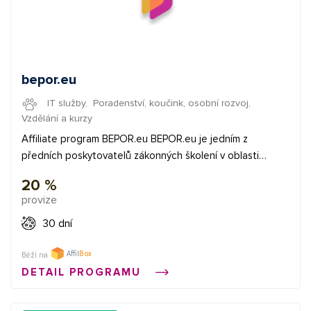
bepor.eu
IT služby
,
Poradenství, koučink, osobní rozvoj
,
Vzdělání a kurzy
Affiliate program BEPOR.eu BEPOR.eu je jedním z
předních poskytovatelů zákonných školení v oblasti
Bezpečnosti práce, Požární ochrany, První pomoci a
20 %
Školení řidičů referentů v České republice. Pomáháme
provize
malým a středním podnikatelům usnadnit si každodenní
administrativu a splnit zákonnou povinnost formou online
30 dní
školení. Díky affiliate programu získáváte fixní provizi za
registraci zákazníka a procentuální odměnu z
Běží na
uskutečněných nákupů, které vytvořili návštěvníci, které
DETAIL PROGRAMU
jste vy přivedli ze svého unikátního provizního odkazu. O
portálu BEPOR.eu Společnost BEPOR.eu se specializuje