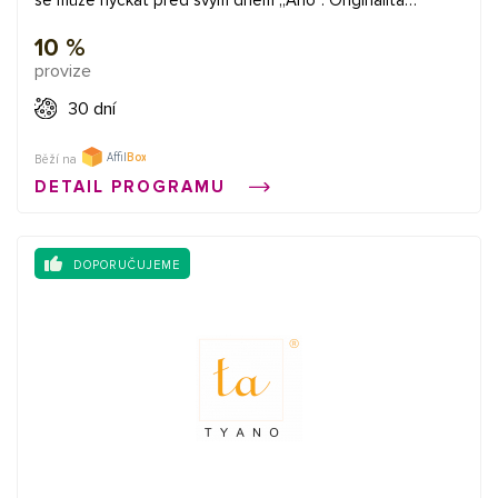
kalendáře je chráněna formou ochranné známky.
10 %
provize
30 dní
Běží na
DETAIL PROGRAMU
DOPORUČUJEME