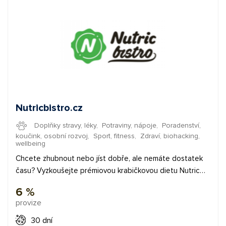
cílové skupině zaměstnavatelů a firem. O tuto kampaň se
stará náš affiliate manažer Vojtěch Načeradský –
neváhejte ho kontaktovat, pokud potřebujete: poradit s
registrací do programu, navrhnout vhodný způsob
propagace školení, pomoci s nasazením odkazů nebo
bannerů, nebo se jen ujistit, že vše správně funguje.
Nutricbistro.cz
Doplňky stravy, léky
,
Potraviny, nápoje
,
Poradenství,
koučink, osobní rozvoj
,
Sport, fitness
,
Zdraví, biohacking,
wellbeing
Chcete zhubnout nebo jíst dobře, ale nemáte dostatek
času? Vyzkoušejte prémiovou krabičkovou dietu Nutric
Bistro, kde si můžete nastavit jídelníček podle vašich
6 %
představ a chutí. K vaření používáme pouze ty
provize
nejkvalitnější suroviny v bio nebo ve farmářské kvalitě. ✅
provize 6 % ✅ průměrná objednávka 7800 KČ ✅ bannery
30 dní