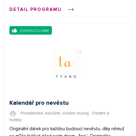
DETAIL PROGRAMU
DOPORUČUJEME
Kalendář pro nevěstu
Poradenství, koučink, osobní rozvoj
,
Ostatní a
hobby
Originální dárek pro každou budoucí nevěstu, díky němuž
se může hýčkat před svým dnem „Ano“. Originalita