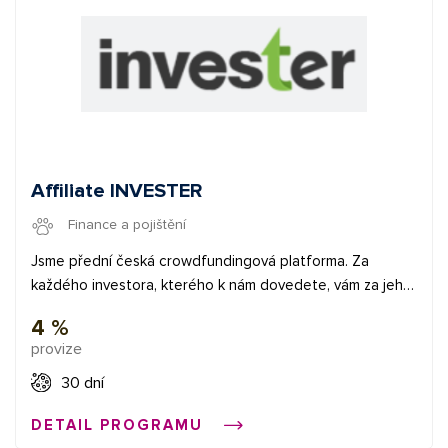
Affiliate INVESTER
Finance a pojištění
Jsme přední česká crowdfundingová platforma. Za
každého investora, kterého k nám dovedete, vám za jeho
investici do účtu vždy načteme 4 % z výše jeho
4 %
objednávky jako odměnu. Po jeho 1. úspěšné investici vám
provize
navíc přičteme ještě symbolických 50 Kč. Ročně se na
INVESTERu zafinacnují vyšší desítky milionů korun. Přidejte
30 dní
se na: https://www.invester.cz/o-affiliate
DETAIL PROGRAMU