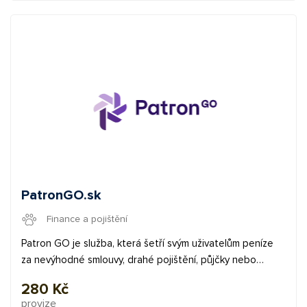
PatronGO.sk
Finance a pojištění
Patron GO je služba, která šetří svým uživatelům peníze
za nevýhodné smlouvy, drahé pojištění, půjčky nebo
poplatky. Ročně je možné díky využívání jejich bezplatné
280 Kč
aplikace až 30 tisíc Kč. To je také jeden z důvodů, proč
provize