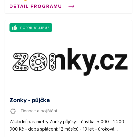
v mene ktorého sa komunikácia uskutočňuje. Každá
DETAIL PROGRAMU
takáto správa/e-mail/vyžiadanie musí byť odoslaná s
platnou adresou, na ktorú by adresát mohol priamo a
účinne poslať informáciu, že si neželá naďalej dostávať
DOPORUČUJEME
obchodné informácie od odosielateľa. Akékoľvek
obchodné oznámenie (SMS, e-mail), ktoré akýmkoľvek
spôsobom súvisí so spoluprácou podľa týchto
Podmienok, môže Partner zasielať len s predchádzajúcim
súhlasom Prevádzkovateľa a len v znení a grafickej
úprave, ktoré boli vopred schválené Prevádzkovateľom.
Zonky - půjčka
Finance a pojištění
Základní parametry Zonky půjčky: - částka: 5 000 - 1 200
000 Kč - doba splácení: 12 měsíců - 10 let - úroková
sazba: od 4,49 % - průměrná úroková sazba: 7 - 8 % -