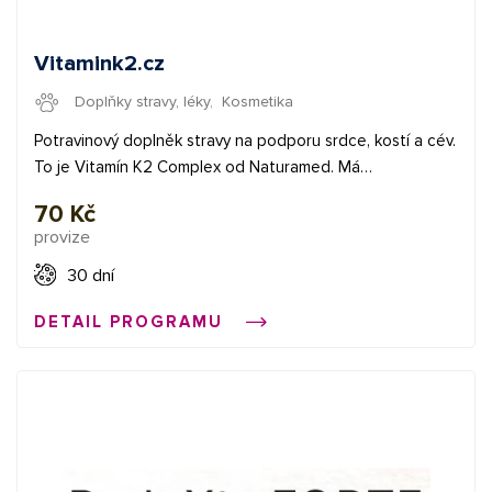
Vitamink2.cz
Doplňky stravy, léky
,
Kosmetika
Potravinový doplněk stravy na podporu srdce, kostí a cév.
To je Vitamín K2 Complex od Naturamed. Má
zdokumentovaný efekt a řadu pozitivních zkušeností od
70 Kč
spokojených zákazníků. Balení vitamínu K2 je možné
provize
objednat na zkoušku zdarma. Za to náleží publisherům
fixní odměna 2,8 €. ✅ fixní provize 2,8 € Začněte
30 dní
vydělávat propagací e-shopů v síti Affial.com. Pomůžeme
DETAIL PROGRAMU
Vám získat Vaše první konverze a provedeme Vás affiliate
světem. Pokud budete cokoliv potřebovat, můžete se
obrátit na naše affiliate manažery.