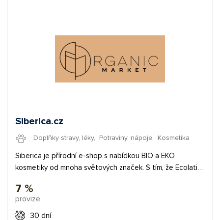
potřebovat, můžete se obrátit na naše affiliate manažery.
Siberica.cz
Doplňky stravy, léky
,
Potraviny, nápoje
,
Kosmetika
Siberica je přírodní e-shop s nabídkou BIO a EKO
kosmetiky od mnoha světových značek. S tím, že Ecolatier
je jejich nejoblíbenější. Jejich nejpopulárnější kategorie
7 %
jsou péče o tělo, pleť a vlasy. Nabízí ale i řadu dalších
provize
výživových doplňků, které jsou rozdělené podle
zdravotních problémů. Nepřehlédněte ani jejich nabídku
30 dní