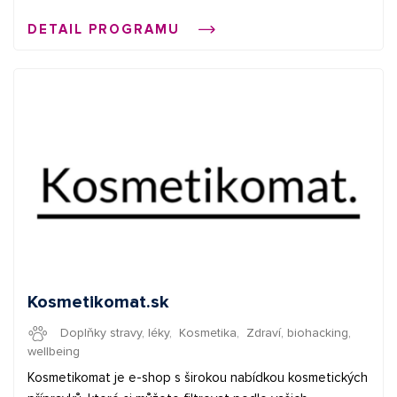
zajímavých potravin a drogerie. ✅ provize 7 % ✅
DETAIL PROGRAMU
průměrná provize 2 € ✅ bannery + XML feed Začněte
vydělávat propagací e-shopů v síti Affial.com. Pomůžeme
Vám získat Vaše první konverze a provedeme Vás affiliate
světem. Pokud budete cokoliv potřebovat, můžete se
obrátit na naše affiliate manažery.
Kosmetikomat.sk
Doplňky stravy, léky
,
Kosmetika
,
Zdraví, biohacking,
wellbeing
Kosmetikomat je e-shop s širokou nabídkou kosmetických