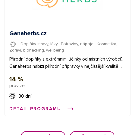
Ganaherbs.cz
Doplňky stravy, léky
,
Potraviny, nápoje
,
Kosmetika
,
Zdraví, biohacking, wellbeing
Přírodní doplňky s extrémními účinky od místních výrobců.
Ganaherbs nabízí přírodní přípravky v nejčistější kvalitě
podle různých zdravotních problémů. Produkty se snadno
14 %
hledaní podle účinků. Mezi nejoblíbenější patří sexualita,
provize
hubnutí, energie, imunita, detoxikace a koncentrace. ✅
provize 14% ✅ průměrná provize 3 € ✅ bannery + xml
30 dní
feed Začněte vydělávat propagací e-shopů v síti
DETAIL PROGRAMU
Affial.com. Pomůžeme Vám získat Vaše první konverze a
provedeme Vás affiliate světem. Pokud budete cokoliv
potřebovat, můžete se obrátit na naše affiliate manažery.