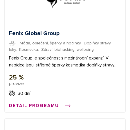
Fenix Global Group
Móda, oblečení, šperky a hodinky
,
Doplňky stravy,
léky
,
Kosmetika
,
Zdraví, biohacking, wellbeing
Fenix Group je společnost s mezinárodní expanzí. V
nabídce jsou: stříbrné šperky kosmetika doplňky stravy
parfémy káva a čaje Fenix Global působí v následujících
25 %
zemích: Polsko, Česká republika, Slovensko, Maďarsko,
provize
Německo , Francie a od června jsme zahájili vývoj také v
Rumunsku Společnost může zasílat zásilky do
30 dní
následujících dalších zemí: Rakousko, Belgie, Bulharsko,
DETAIL PROGRAMU
Chorvatsko, Dánsko, Estonsko, Finsko, Řecko, Španělsko,
Španělsko, Nizozemsko, Irsko, Litva, Lucembursko,
Lotyšsko, Portugalsko, Slovinsko, Švédsko, Itálie, Ukrajina,
Švýcarsko Provize z prodeje činí 25%.