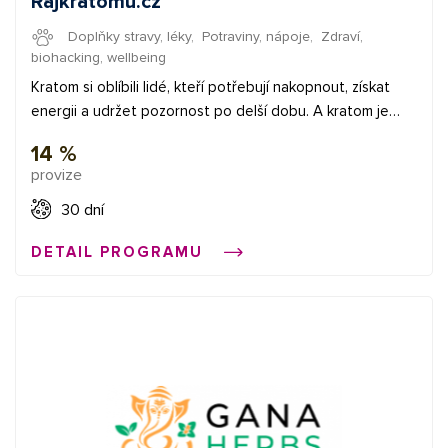
Rajkratomu.cz
Doplňky stravy, léky
,
Potraviny, nápoje
,
Zdraví,
biohacking, wellbeing
Kratom si oblíbili lidé, kteří potřebují nakopnout, získat
energii a udržet pozornost po delší dobu. A kratom je
přírodní cesta, jak toho můžete dosáhnout. Rádi tak
14 %
přinášíme e-shop s nabídkou kvalitního kratomu z
provize
jihovýchodní Asie a od místních farmářů. ✅ provize 14 % ✅
průměrná provize 5 € ✅ bannery + XML feed Začněte
30 dní
vydělávat propagací e-shopů v síti Affial.com. Pomůžeme
DETAIL PROGRAMU
Vám získat Vaše první konverze a provedeme Vás affiliate
světem. Pokud budete cokoliv potřebovat, můžete se
obrátit na naše affiliate manažery.