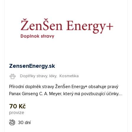
ZensenEnergy.sk
Doplňky stravy, léky
,
Kosmetika
Přírodní doplněk stravy ŽenŠen Energy+ obsahuje pravý
Panax Ginseng C. A. Meyer, který má povzbuzující účinky.
Jeho užívání se může podepsat na lepší koncentraci,
70 Kč
fyzické výkonnosti, psychické odolnosti a energie. Kromě
provize
toho podporuje imunitní systém. ŽenŠen je možné
objednat na zkoušku zdarma. Za to náleží Publisherům
30 dní
fixní odměna 2,8 €. ✅ fixní provize 2,8 € Začněte