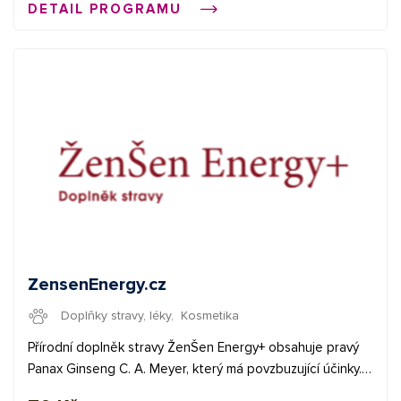
DETAIL PROGRAMU
vydělávat propagací e-shopů v síti Affial.com. Pomůžeme
Vám získat Vaše první konverze a provedeme Vás affiliate
světem. Pokud budete cokoliv potřebovat, můžete se
obrátit na naše affiliate manažery.
ZensenEnergy.cz
Doplňky stravy, léky
,
Kosmetika
Přírodní doplněk stravy ŽenŠen Energy+ obsahuje pravý
Panax Ginseng C. A. Meyer, který má povzbuzující účinky.
Jeho užívání se může podepsat na lepší koncentraci,