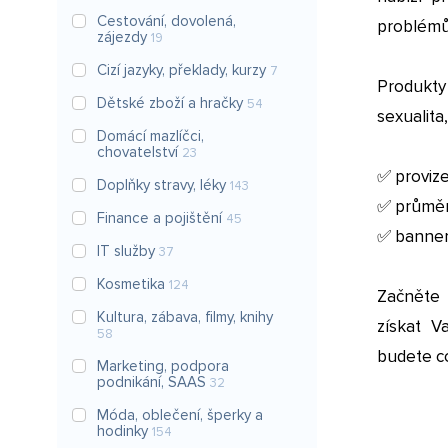
Cestování, dovolená,
problémů
zájezdy
19
Cizí jazyky, překlady, kurzy
7
Produkty
Dětské zboží a hračky
54
sexualita
Domácí mazlíčci,
chovatelství
23
✅ proviz
Doplňky stravy, léky
143
✅ průměr
Finance a pojištění
45
✅ banner
IT služby
37
Kosmetika
124
Začněte 
Kultura, zábava, filmy, knihy
získat V
58
budete co
Marketing, podpora
podnikání, SAAS
32
Móda, oblečení, šperky a
hodinky
154