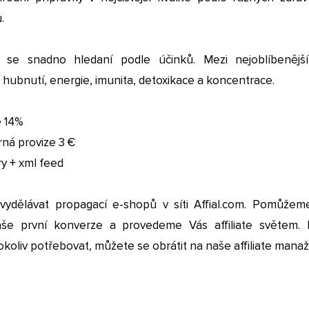
.
 se snadno hledaní podle účinků. Mezi nejoblíbenější
, hubnutí, energie, imunita, detoxikace a koncentrace.
e 14%
ná provize 3 €
y + xml feed
vydělávat propagací e-shopů v síti Affial.com. Pomůže
aše první konverze a provedeme Vás affiliate světem.
koliv potřebovat, můžete se obrátit na naše affiliate manaž