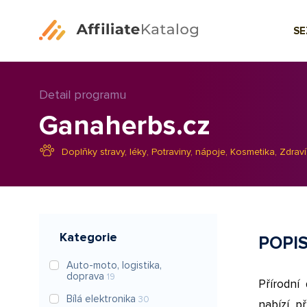
S
Detail programu
Ganaherbs.cz
Doplňky stravy, léky
,
Potraviny, nápoje
,
Kosmetika
,
Zdraví
Kategorie
POPI
Auto-moto, logistika,
doprava
19
Přírodní
Bílá elektronika
30
nabízí př