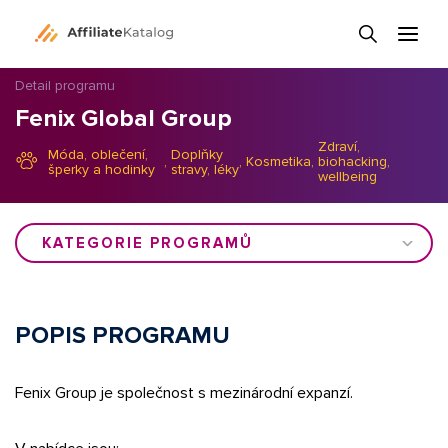
Detail programu
Fenix Global Group
Zdraví,
Móda, oblečení,
Doplňky
,
,
Kosmetika
,
biohacking,
šperky a hodinky
stravy, léky
wellbeing
KATEGORIE PROGRAMŮ
POPIS PROGRAMU
Fenix Group je společnost s mezinárodní expanzí.