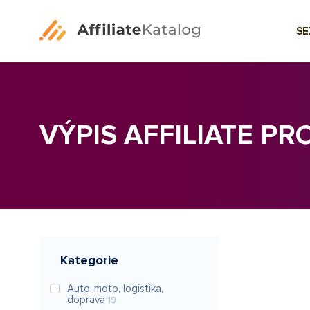
S
VÝPIS AFFILIATE P
Kategorie
Auto-moto, logistika,
doprava
19