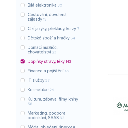
Bílá elektronika
30
Cestování, dovolená,
zájezdy
19
Cizí jazyky, překlady, kurzy
7
Dětské zboží a hračky
54
Domácí mazlíčci,
chovatelství
23
Doplňky stravy, léky
143
Finance a pojištění
45
IT služby
37
Kosmetika
124
Kultura, zábava, filmy, knihy
58
Marketing, podpora
podnikání, SAAS
32
Móda, oblečení, šperky a