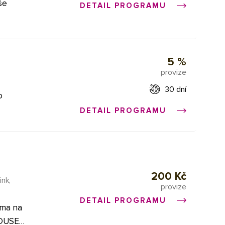
DETAIL PROGRAMU
d možno
 dnes
vyšších
5 %
ny.
provize
e je
30 dní
o
DETAIL PROGRAMU
bez
200 Kč
ink,
provize
vatele
DETAIL PROGRAMU
rma na
OUSE.