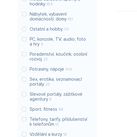
hodinky
154
Nábytek, vybavení
domácností, domy
151
Ostatní a hobby
70
PC, konzole, TV, audio, foto
a hry
9
Poradenství, koučink, osobní
rozvoj
23
Potraviny, nápoje
109
Sex, erotika, seznamovací
portály
23
Slevové portály, zážitkové
agentury
8
Sport, fitness
88
Telefony, tarify, příslušenství
k telefonům
13
Vzdělání a kurzy
18