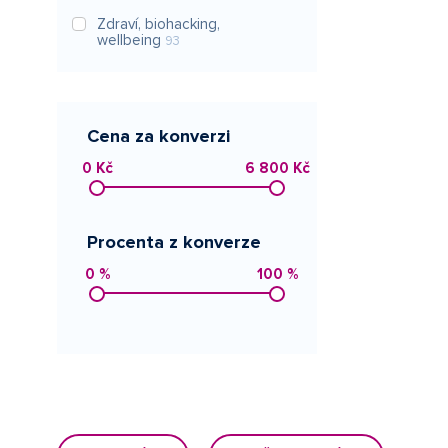
Zdraví, biohacking,
wellbeing
93
Cena za konverzi
0 Kč
6 800 Kč
Procenta z konverze
0 %
100 %