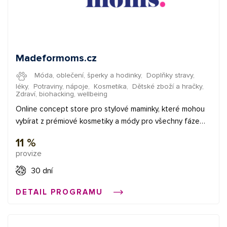
Madeformoms.cz
Móda, oblečení, šperky a hodinky
,
Doplňky stravy,
léky
,
Potraviny, nápoje
,
Kosmetika
,
Dětské zboží a hračky
,
Zdraví, biohacking, wellbeing
Online concept store pro stylové maminky, které mohou
vybírat z prémiové kosmetiky a módy pro všechny fáze
mateřství. Zároveň oficiální distributor značek Bloom and
11 %
Blossom, Kokoso Baby, Tajinebanane, LIP Intimate Care,
provize
NuRoo, Lola&Lykke pro Českou a Slovenskou republiku. ✅
provize 10,5 % ✅ konverzní poměr 3% ✅ průměrná provize
30 dní
5 € Začněte vydělávat propagací e-shopů v síti
DETAIL PROGRAMU
Affial.com. Pomůžeme Vám získat Vaše první konverze a
provedeme Vás affiliate světem. Pokud budete cokoliv
potřebovat, můžete se obrátit na naše affiliate manažery.