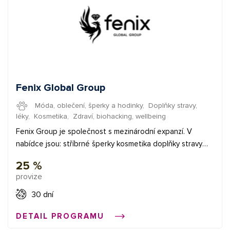
Fenix Global Group
Móda, oblečení, šperky a hodinky
,
Doplňky stravy,
léky
,
Kosmetika
,
Zdraví, biohacking, wellbeing
Fenix Group je společnost s mezinárodní expanzí. V
nabídce jsou: stříbrné šperky kosmetika doplňky stravy
parfémy káva a čaje Fenix Global působí v následujících
25 %
zemích: Polsko, Česká republika, Slovensko, Maďarsko,
provize
Německo , Francie a od června jsme zahájili vývoj také v
Rumunsku Společnost může zasílat zásilky do
30 dní
následujících dalších zemí: Rakousko, Belgie, Bulharsko,
DETAIL PROGRAMU
Chorvatsko, Dánsko, Estonsko, Finsko, Řecko, Španělsko,