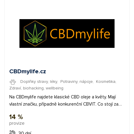
CBDmylife.cz
Doplňky stravy, léky
,
Potraviny, nápoje
,
Kosmetika
,
Zdraví, biohacking, wellbeing
Na CBDmylife najdete klasické CBD oleje a květy. Mají
vlastní značku, případně konkurenční CBVIT. Co stojí za
zmínku, jsou jejich dalších produkty. Populární HHC -
14 %
bombóny, sprej, vaporizéry, náhradní cartridge nebo sety
provize
pro vášnivé kuřáky. Určitě se podívejte i na CBD
moonrocky nebo IceRock. ✅ provizeaž 14 % ✅ konverzní
30 dní