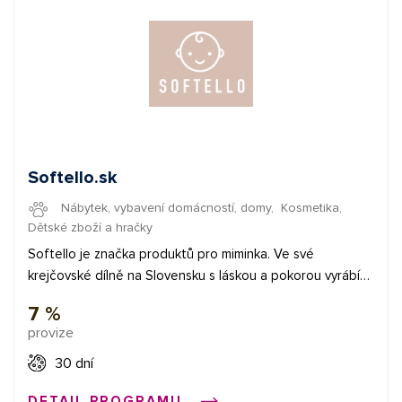
Softello.sk
Nábytek, vybavení domácností, domy
,
Kosmetika
,
Dětské zboží a hračky
Softello je značka produktů pro miminka. Ve své
krejčovské dílně na Slovensku s láskou a pokorou vyrábí
ty nejjemnější dětské zavinovačky, peřinky, hnízda,
7 %
mantinely do postýlky, dětské povlečení, ale i textilní
provize
hračky. K výrobě využívají pouze certifikované materiály v
čele s bavlněným saténem prémiové kvality, díky čemuž
30 dní
jsou vhodné i pro tu nejcitlivější pokožku miminka. Dbají
DETAIL PROGRAMU