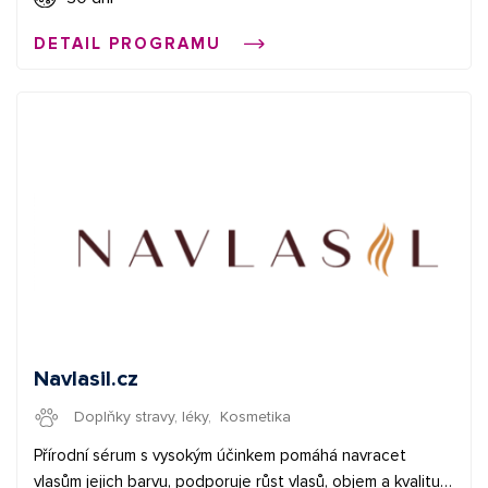
poměr 6% ✅ průměrná provize 24 € Začněte vydělávat
DETAIL PROGRAMU
propagací e-shopů v síti Affial.com. Pomůžeme Vám získat
Vaše první konverze a provedeme Vás affiliate světem.
Pokud budete cokoliv potřebovat, můžete se obrátit na
naše affiliate manažery.
Navlasil.cz
Doplňky stravy, léky
,
Kosmetika
Přírodní sérum s vysokým účinkem pomáhá navracet
vlasům jejich barvu, podporuje růst vlasů, objem a kvalitu.