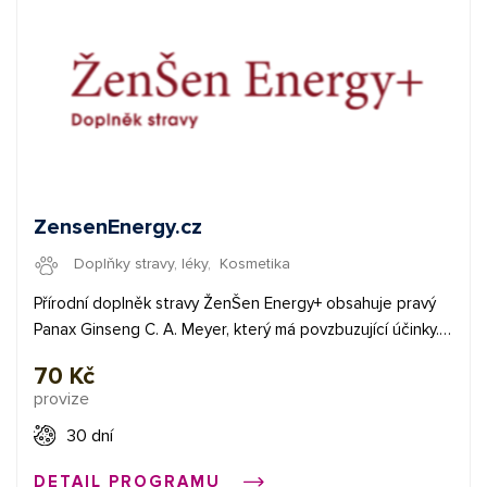
ZensenEnergy.cz
Doplňky stravy, léky
,
Kosmetika
Přírodní doplněk stravy ŽenŠen Energy+ obsahuje pravý
Panax Ginseng C. A. Meyer, který má povzbuzující účinky.
Jeho užívání se může podepsat na lepší koncentraci,
70 Kč
fyzické výkonnosti, psychické odolnosti a energie. Kromě
provize
toho podporuje imunitní systém. ŽenŠen je možné
objednat na zkoušku zdarma. Za to náleží Publisherům
30 dní
fixní odměna 2,8 €. ✅ fixní provize 2,8 € Začněte
DETAIL PROGRAMU
vydělávat propagací e-shopů v síti Affial.com. Pomůžeme