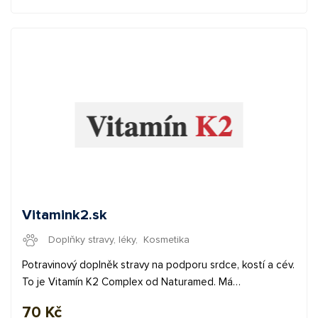
Vám získat Vaše první konverze a provedeme Vás affiliate
světem. Pokud budete cokoliv potřebovat, můžete se
obrátit na naše affiliate manažery.
Vitamink2.sk
Doplňky stravy, léky
,
Kosmetika
Potravinový doplněk stravy na podporu srdce, kostí a cév.
To je Vitamín K2 Complex od Naturamed. Má
zdokumentovaný efekt a řadu pozitivních zkušeností od
70 Kč
spokojených zákazníků. Balení vitamínu K2 je možné