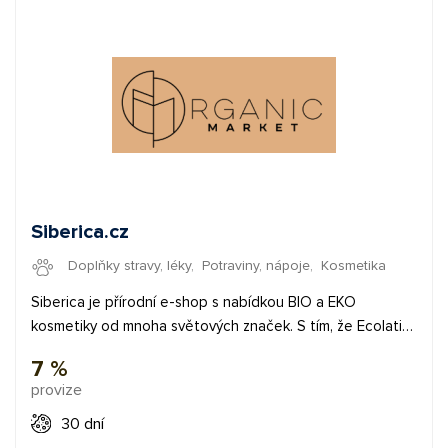
Siberica.cz
Doplňky stravy, léky
,
Potraviny, nápoje
,
Kosmetika
Siberica je přírodní e-shop s nabídkou BIO a EKO
kosmetiky od mnoha světových značek. S tím, že Ecolatier
je jejich nejoblíbenější. Jejich nejpopulárnější kategorie
7 %
jsou péče o tělo, pleť a vlasy. Nabízí ale i řadu dalších
provize
výživových doplňků, které jsou rozdělené podle
zdravotních problémů. Nepřehlédněte ani jejich nabídku
30 dní
zajímavých potravin a drogerie. ✅ provize 7 % ✅