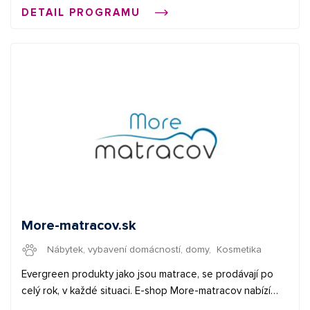
DETAIL PROGRAMU
průměrná provize 2 € ✅ bannery + XML feed Začněte
vydělávat propagací e-shopů v síti Affial.com. Pomůžeme
Vám získat Vaše první konverze a provedeme Vás affiliate
světem. Pokud budete cokoliv potřebovat, můžete se
obrátit na naše affiliate manažery.
More-matracov.sk
Nábytek, vybavení domácností, domy
,
Kosmetika
Evergreen produkty jako jsou matrace, se prodávají po
celý rok, v každé situaci. E-shop More-matracov nabízí
mnoho druhů matrací, které můžete filtrovat podle typu,