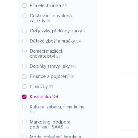
Bílá elektronika
30
Cestování, dovolená,
zájezdy
19
Cizí jazyky, překlady, kurzy
7
Dětské zboží a hračky
54
Domácí mazlíčci,
chovatelství
23
Doplňky stravy, léky
143
Finance a pojištění
45
IT služby
37
Kosmetika
124
Kultura, zábava, filmy, knihy
58
Marketing, podpora
podnikání, SAAS
32
Móda, oblečení, šperky a