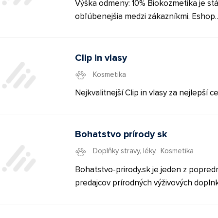
Výška odmeny: 10% Biokozmetika je stá
obľúbenejšia medzi zákazníkmi. Eshop
Bionatural je plný certifikovanej bioko
zahraničných značiek.
Clip in vlasy
Kosmetika
Nejkvalitnejší Clip in vlasy za nejlepší c
Bohatstvo prírody sk
Doplňky stravy, léky
,
Kosmetika
Bohatstvo-prirody.sk je jeden z popre
predajcov prírodných výživových dopln
prírodnej kozmetiky. Svoje široké portfó
produktov zameraných pre naturálne t