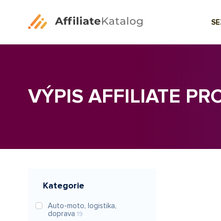
S
VÝPIS AFFILIATE P
Kategorie
Auto-moto, logistika,
doprava
19