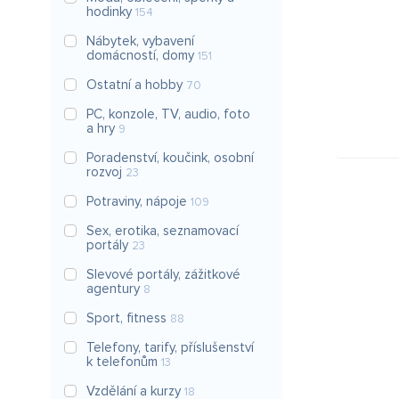
hodinky
154
Nábytek, vybavení
domácností, domy
151
Ostatní a hobby
70
PC, konzole, TV, audio, foto
a hry
9
Poradenství, koučink, osobní
rozvoj
23
Potraviny, nápoje
109
Sex, erotika, seznamovací
portály
23
Slevové portály, zážitkové
agentury
8
Sport, fitness
88
Telefony, tarify, příslušenství
k telefonům
13
Vzdělání a kurzy
18