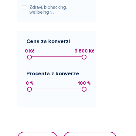
Zdraví, biohacking,
wellbeing
93
Cena za konverzi
0 Kč
6 800 Kč
Procenta z konverze
0 %
100 %