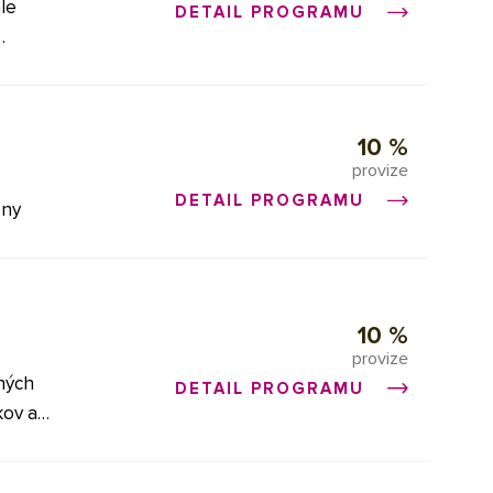
le
DETAIL PROGRAMU
zmetiky
10 %
provize
DETAIL PROGRAMU
eny
10 %
provize
dných
DETAIL PROGRAMU
kov a
lio
erapie