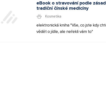
každým dňom navyšuje o 5-10 noviniek
eBook o stravování podle zásad
tradiční čínské medicíny
predáva len produkty najvyššej kvality 
popredných európskych výrobcov a
Kosmetika
dodávateľov. K dispozícií je sada bannerov a
elektronická kniha "Vše, co jste kdy cht
XML feed.
vědět o jídle, ale neřekli vám to"