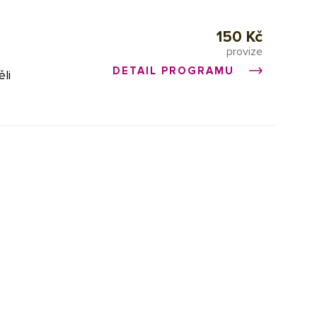
. Eshop
od
150 Kč
provize
DETAIL PROGRAMU
ěli