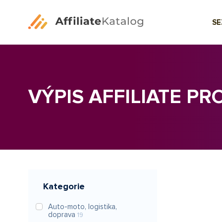
S
VÝPIS AFFILIATE P
Kategorie
Auto-moto, logistika,
doprava
19