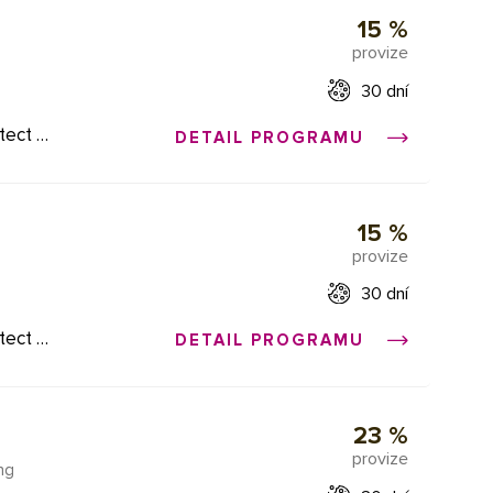
15 %
anské a
provize
ii
30 dní
je
tect a
DETAIL PROGRAMU
icího
ením
teré
síti
15 %
provize
 první
ětem.
30 dní
 další
ete se
tect a
DETAIL PROGRAMU
ením
XML
teré
Vaše
23 %
provize
te
ng
vat,