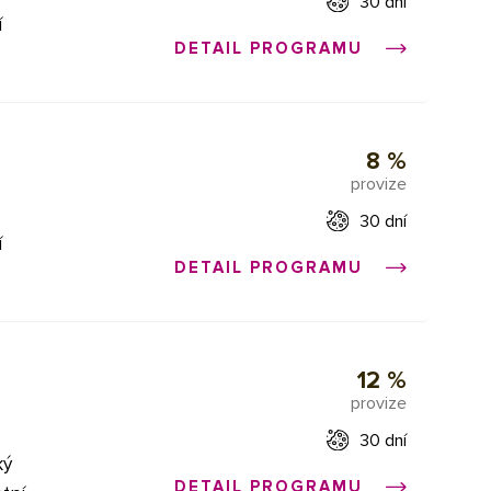
30 dní
í
DETAIL PROGRAMU
a
Všechny
8 %
provize
,
 tak
30 dní
piny
í
i
DETAIL PROGRAMU
ej
a
Všechny
12 %
provize
,
erze a
 tak
30 dní
piny
ký
obrátit
i
DETAIL PROGRAMU