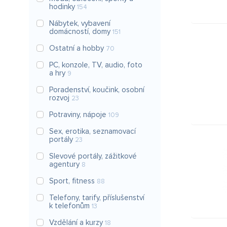
hodinky
154
Nábytek, vybavení
domácností, domy
151
Ostatní a hobby
70
PC, konzole, TV, audio, foto
a hry
9
Poradenství, koučink, osobní
rozvoj
23
Potraviny, nápoje
109
Sex, erotika, seznamovací
portály
23
Slevové portály, zážitkové
agentury
8
Sport, fitness
88
Telefony, tarify, příslušenství
k telefonům
13
Vzdělání a kurzy
18