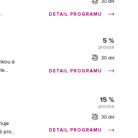
30 dní
 další
ažery.
DETAIL PROGRAMU
 diet,
XML
i
Vaše
5 %
losti
provize
te
du
vat,
30 dní
ikou a
ažery.
le
DETAIL PROGRAMU
eny sú
ho.
erze a
15 %
provize
,
obrátit
30 dní
huje
DETAIL PROGRAMU
é pro