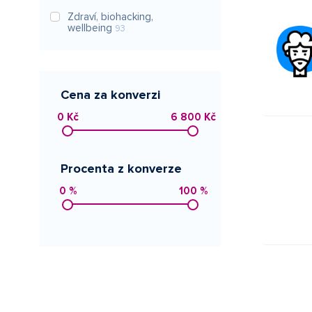
Zdraví, biohacking,
wellbeing
93
Cena za konverzi
0 Kč
6 800 Kč
Procenta z konverze
0 %
100 %