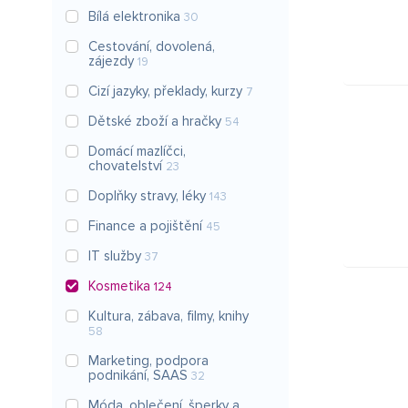
Bílá elektronika
30
Cestování, dovolená,
zájezdy
19
Cizí jazyky, překlady, kurzy
7
Dětské zboží a hračky
54
Domácí mazlíčci,
chovatelství
23
Doplňky stravy, léky
143
Finance a pojištění
45
IT služby
37
Kosmetika
124
Kultura, zábava, filmy, knihy
58
Marketing, podpora
podnikání, SAAS
32
Móda, oblečení, šperky a