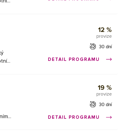
otní
ej
ní
či
12 %
provize
,
erze a
30 dní
erze a
ký
obrátit
DETAIL PROGRAMU
otní
obrátit
ní
či
19 %
provize
30 dní
erze a
vním
DETAIL PROGRAMU
obrátit
odní