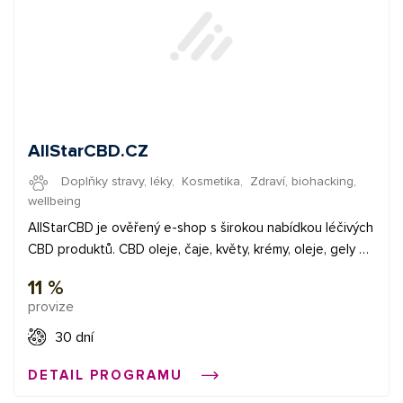
AllStarCBD.CZ
Doplňky stravy, léky
,
Kosmetika
,
Zdraví, biohacking,
wellbeing
AllStarCBD je ověřený e-shop s širokou nabídkou léčivých
CBD produktů. CBD oleje, čaje, květy, krémy, oleje, gely a
přenosné vaporizéry. K produktům jsou dostupné náhledy
11 %
certifikátů. Máte tak jistotu originálního a zdraví
provize
nezávadného produktu. ✅ provize 11,3% ✅ průměrná
provize 6 € ✅ bannery a XML feed Začněte vydělávat
30 dní
propagací e-shopů v síti Affial.com. Pomůžeme Vám získat
DETAIL PROGRAMU
Vaše první konverze a provedeme Vás affiliate světem.
Pokud budete cokoliv potřebovat, můžete se obrátit na