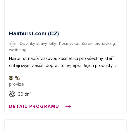
Hairburst.com (CZ)
Doplňky stravy, léky
,
Kosmetika
,
Zdraví, biohacking,
wellbeing
Hairburst nabízí vlasovou kosmetiku pro všechny, kteří
chtějí svým vlasům dopřát to nejlepší. Jejich produkty
obsahují unikátní složení vitamínů a minerálů, které
8 %
dodávají vlasům ztracený lesk, pevnost, pružnost a
provize
urychlují růst vlasů. Produkty jsou vhodné pro ženy i muže.
✅ provize až 7,5% ✅ průměrná provize 3 € Začněte
30 dní
vydělávat propagací e-shopů v síti Affial.com. Pomůžeme
DETAIL PROGRAMU
Vám získat Vaše první konverze a provedeme Vás affiliate
světem. Pokud budete cokoliv potřebovat, můžete se
obrátit na naše affiliate manažery.