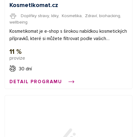
Kosmetikomat.cz
Doplňky stravy, léky
,
Kosmetika
,
Zdraví, biohacking,
wellbeing
Kosmetikomat je e-shop s širokou nabídkou kosmetických
přípravků, které si můžete filtrovat podle vašich
zdravotních problémů. Ať už hledáte něco proti akné, na
11 %
zarudnutou pokožku nebo pupínky. Na Kosmetikomatu to
provize
najdete a k tomu za příznivé ceny. ✅ provize 11,3% ✅
průměrná provize 4 € ✅ bannery Začněte vydělávat
30 dní
propagací e-shopů v síti Affial.com. Pomůžeme Vám získat
DETAIL PROGRAMU
Vaše první konverze a provedeme Vás affiliate světem.
Pokud budete cokoliv potřebovat, můžete se obrátit na
naše affiliate manažery.