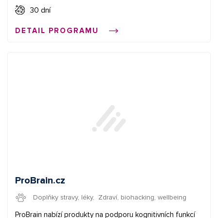
XML feed Začněte vydělávat propagací e-shopů v síti
30 dní
Affial.com. Pomůžeme Vám získat Vaše první konverze a
DETAIL PROGRAMU
provedeme Vás affiliate světem. Pokud budete cokoliv
potřebovat, můžete se obrátit na naše affiliate manažery.
ProBrain.cz
Doplňky stravy, léky
,
Zdraví, biohacking, wellbeing
ProBrain nabízí produkty na podporu kognitivních funkcí