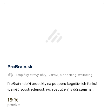
naše affiliate manažery.
ProBrain.sk
Doplňky stravy, léky
,
Zdraví, biohacking, wellbeing
ProBrain nabízí produkty na podporu kognitivních funkcí
(paměť, soustředěnost, rychlost učení) s důrazem na
kvalitu zpracování a vstupní suroviny. Využívání přírodních
19 %
doplňků v tomto segmentu roste každým rokem o desítky
provize
%. ✅ provize 19% ✅ průměrná provize 10 € ✅ bannery a