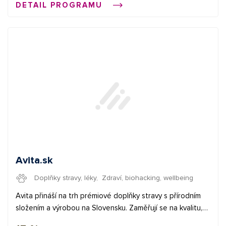
DETAIL PROGRAMU
kategorii na našem e-shopu tvoří i ekologické produkty a
přírodní kosmetika.
Avita.sk
Doplňky stravy, léky
,
Zdraví, biohacking, wellbeing
Avita přináší na trh prémiové doplňky stravy s přírodním
složením a výrobou na Slovensku. Zaměřují se na kvalitu,
kterou kontrolují již od vstupních surovin, které nesou