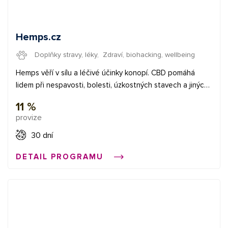
Hemps.cz
Doplňky stravy, léky
,
Zdraví, biohacking, wellbeing
Hemps věří v sílu a léčivé účinky konopí. CBD pomáhá
lidem při nespavosti, bolesti, úzkostných stavech a jiných
zdravotních problémech. V nabídce najdete CBD/CBG
11 %
produkty jako jsou oleje, masti, čaje, konopnou kosmetiku
provize
a třeba také konopné potraviny. ✅ provize 11,3% ✅
průměrná provize 7 € ✅ bannery a XML feed Začněte
30 dní
vydělávat propagací e-shopů v síti Affial.com. Pomůžeme
DETAIL PROGRAMU
Vám získat Vaše první konverze a provedeme Vás affiliate
světem. Pokud budete cokoliv potřebovat, můžete se
obrátit na naše affiliate manažery.