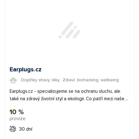
Earplugs.cz
Doplňky stravy, léky
,
Zdraví, biohacking, wellbeing
Earplugs.cz - specializujeme se na ochranu sluchu, ale
také na zdravý životní styl a ekologii. Co patří mezi naše
hlavní portfolio? Špunty do uší a vše pro ochranu uší,
10 %
chrániče sluchu pro děti, masky na spaní a cestovní
provize
vychytávky s důrazem na minimální váhu a maximální užitek.
Zdravá výživa, protože zdraví nás baví, a tak kromě
30 dní
ochrany sluchu fandíme i zdravému duchu. A nemalou