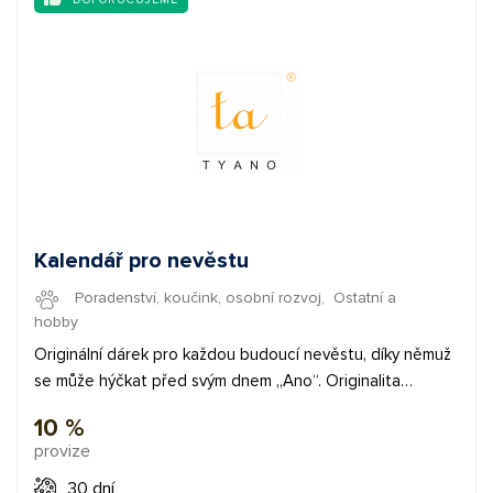
adrese affiliate@fapi.cz.
Kalendář pro nevěstu
Poradenství, koučink, osobní rozvoj
,
Ostatní a
hobby
Originální dárek pro každou budoucí nevěstu, díky němuž
se může hýčkat před svým dnem „Ano“. Originalita
kalendáře je chráněna formou ochranné známky.
10 %
provize
30 dní