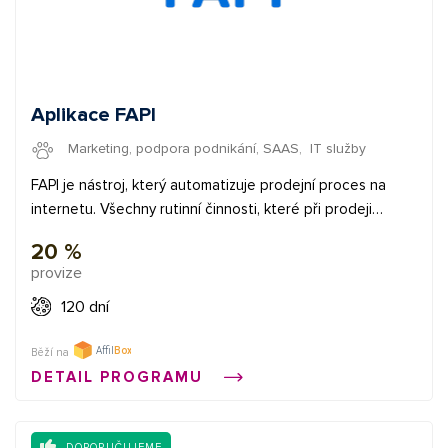
Aplikace FAPI
Marketing, podpora podnikání, SAAS
,
IT služby
FAPI je nástroj, který automatizuje prodejní proces na
internetu. Všechny rutinní činnosti, které při prodeji
děláte, zajistí za vás. Nemusíte tak ztrácet čas
20 %
zpracováváním objednávek, vystavováním faktur,
provize
sledováním plateb, jejich párováním, zasíláním upomínek
ani doručováním objednaných produktů. Chcete
120 dní
vydělávat peníze a mít přitom dobrý pocit z toho, že jste
někomu pomohli s jeho podnikáním? Doporučte FAPI a za
Běží na
každou objednávku uskutečněnou přes váš affiliate odkaz
DETAIL PROGRAMU
získáte 20% provizi z ceny, kterou klient za FAPI zaplatí.
Potřebujete poradit? Jsme tu pro vás na e-mailové
DOPORUČUJEME