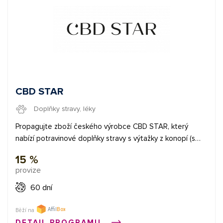
CBD STAR
Doplňky stravy, léky
Propagujte zboží českého výrobce CBD STAR, který
nabízí potravinové doplňky stravy s výtažky z konopí (s
aktivní látkou kanabidiol CBD), které mají blahodárný
15 %
účinek na zdraví a psychickou pohodu. Ve svém oboru je
provize
tento partnerský / affiliate program ojedinělý a nabízí tak
specifickou možnost výdělků pro tematické servery s
60 dní
konopnou tematikou, či pro weby kolem zdraví, případně
pro nadšence s blogy či znalostí online marketingu. Proč
Běží na
právě CBD STAR? nákup přímo od výrobce, BIO kvalita -
DETAIL PROGRAMU