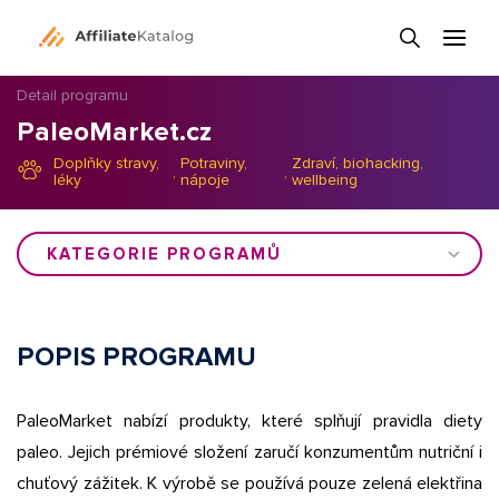
Detail programu
PaleoMarket.cz
Doplňky stravy,
Potraviny,
Zdraví, biohacking,
,
,
léky
nápoje
wellbeing
KATEGORIE PROGRAMŮ
POPIS PROGRAMU
PaleoMarket nabízí produkty, které splňují pravidla diety
paleo. Jejich prémiové složení zaručí konzumentům nutriční i
chuťový zážitek. K výrobě se používá pouze zelená elektřina