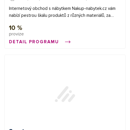
Internetový obchod s nábytkem Nakup-nabytek.cz vám
nabízí pestrou škálu produktů z různých materiálů, za
nízké ceny, moderní nábytek, časté akce, rychlý a
10 %
jednoduchý prodej nebo i výprodej nábytku za akční ceny.
provize
DETAIL PROGRAMU