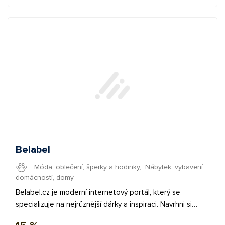
Belabel
Móda, oblečení, šperky a hodinky
,
Nábytek, vybavení
domácností, domy
Belabel.cz je moderní internetový portál, který se
specializuje na nejrůznější dárky a inspiraci. Navrhni si
vlastní tričko nebo dárek, který si můžeš vyrobit přesně