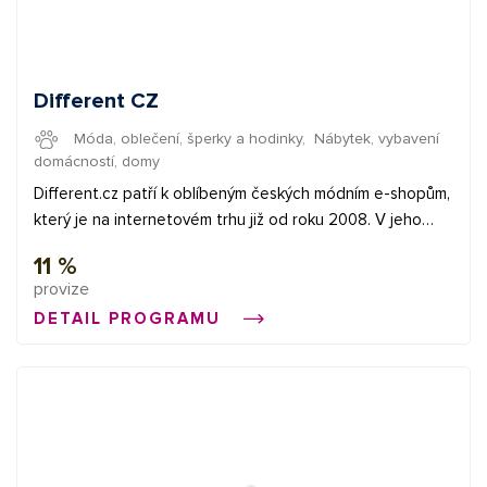
Different CZ
Móda, oblečení, šperky a hodinky
,
Nábytek, vybavení
domácností, domy
Different.cz patří k oblíbeným českých módním e-shopům,
který je na internetovém trhu již od roku 2008. V jeho
nabídce najdete dámské, pánské i dětské oblečení a
11 %
doplňky populárních světových značek jako jsou např.:
provize
Desigual, Crocs, Disaster, Melissa, EMU a další!
DETAIL PROGRAMU