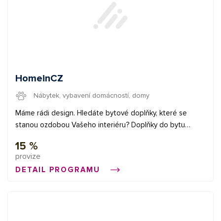
HomeinCZ
Nábytek, vybavení domácností, domy
Máme rádi design. Hledáte bytové doplňky, které se
stanou ozdobou Vašeho interiéru? Doplňky do bytu
nemusí být pouze praktické. Poznejte půvab a eleganci
15 %
bytových doplňků na Homein.cz!
provize
DETAIL PROGRAMU