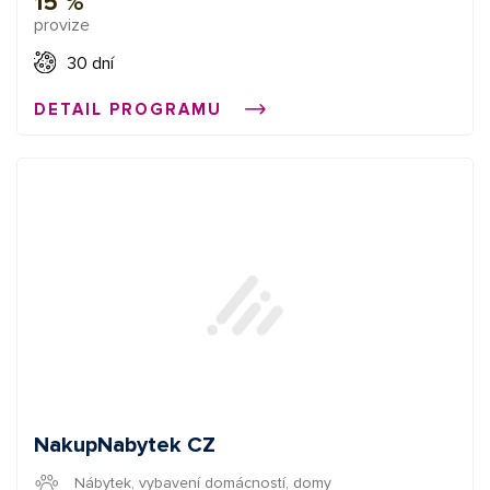
15 %
podle sebe. Na výběr máte množství barev a všechny
provize
výrobky si můžete ozdobit libovolným obrázkem, vlastní
fotkou nebo textem.
30 dní
DETAIL PROGRAMU
NakupNabytek CZ
Nábytek, vybavení domácností, domy