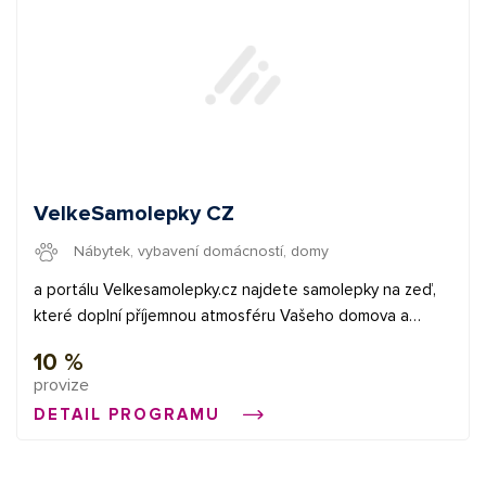
VelkeSamolepky CZ
Nábytek, vybavení domácností, domy
a portálu Velkesamolepky.cz najdete samolepky na zeď,
které doplní příjemnou atmosféru Vašeho domova a
dodají mu to správné kouzlo. Nabízíme více než 1000
10 %
druhů samolepek ve 300.000 variantách!
provize
DETAIL PROGRAMU