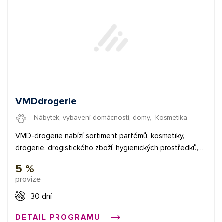
VMDdrogerie
Nábytek, vybavení domácností, domy
,
Kosmetika
VMD-drogerie nabízí sortiment parfémů, kosmetiky,
drogerie, drogistického zboží, hygienických prostředků,
autokosmetiky a dalšího zboží pro domácnost, hobby a
5 %
zahradu. Přes 20 000 položek skladem. Pouze originální
provize
zboží.
30 dní
DETAIL PROGRAMU