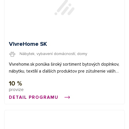
VivreHome SK
Nábytek, vybavení domácností, domy
Vivrehome.sk ponúka široký sortiment bytových doplnkov,
nábytku, textílií a ďalších produktov pre zútulnenie vášho
domova. Krásne veci pre bývanie a život v originálnom
10 %
dizajne v časovo obmedzených kampaniach.
provize
DETAIL PROGRAMU