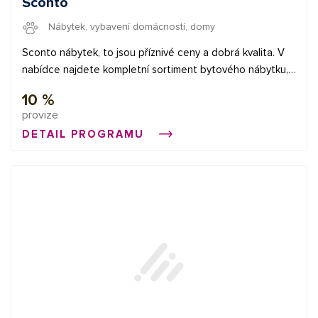
Sconto
Nábytek, vybavení domácností, domy
Sconto nábytek, to jsou příznivé ceny a dobrá kvalita. V
nabídce najdete kompletní sortiment bytového nábytku,
který zahrnuje obývací stěny, sedací soupravy, pohovky,
10 %
konferenční stolky, ložnice, matrace a mnoho dalšího.
provize
DETAIL PROGRAMU