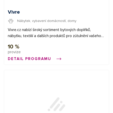
Vivre
Nábytek, vybavení domácností, domy
Vivre.cz nabízí široký sortiment bytových doplňků,
nábytku, textilií a dalších produktů pro zútulnění vašeho
domova. Krásné věci pro bydlení a život v originálním
10 %
designu v časově omezených kampaních.
provize
DETAIL PROGRAMU