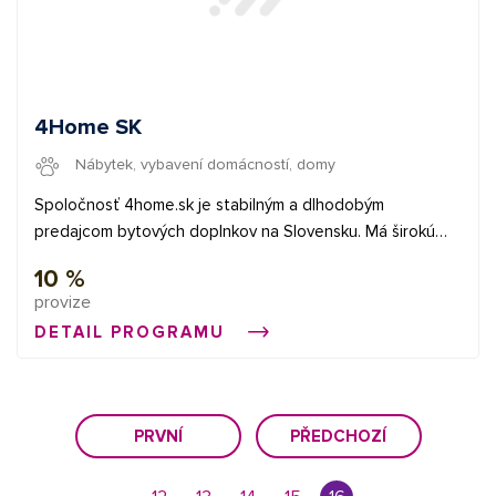
4Home SK
Nábytek, vybavení domácností, domy
Spoločnosť 4home.sk je stabilným a dlhodobým
predajcom bytových doplnkov na Slovensku. Má širokú
ponuku tovaru, 14 odberných miest, veľmi kvalitne
10 %
spracovaný eshop a dopravu zadarmo už od objednávky
provize
nad 40€.
DETAIL PROGRAMU
PRVNÍ
PŘEDCHOZÍ