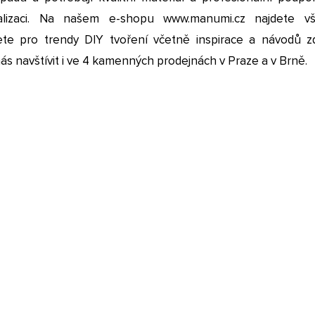
ealizaci. Na našem e-shopu www.manumi.cz najdete v
ete pro trendy DIY tvoření včetně inspirace a návodů z
s navštívit i ve 4 kamenných prodejnách v Praze a v Brně.