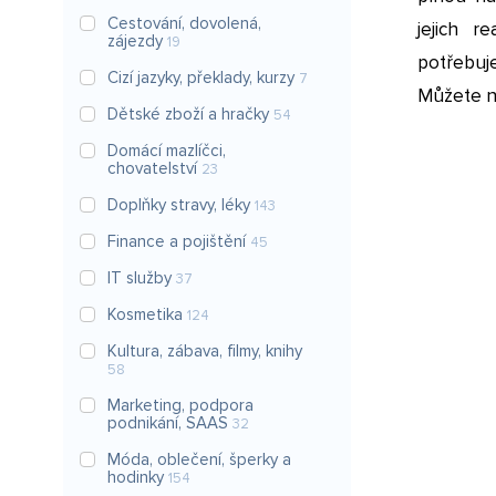
Cestování, dovolená,
jejich r
zájezdy
19
potřebuj
Cizí jazyky, překlady, kurzy
7
Můžete ná
Dětské zboží a hračky
54
Domácí mazlíčci,
chovatelství
23
Doplňky stravy, léky
143
Finance a pojištění
45
IT služby
37
Kosmetika
124
Kultura, zábava, filmy, knihy
58
Marketing, podpora
podnikání, SAAS
32
Móda, oblečení, šperky a
hodinky
154