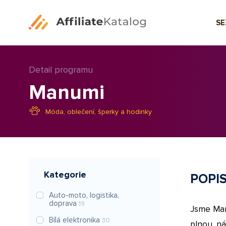
S
Detail programu
Manumi
Móda, oblečení, šperky a hodinky
Kategorie
POPI
Auto-moto, logistika,
doprava
19
Jsme Manu
Bílá elektronika
30
plnou ná