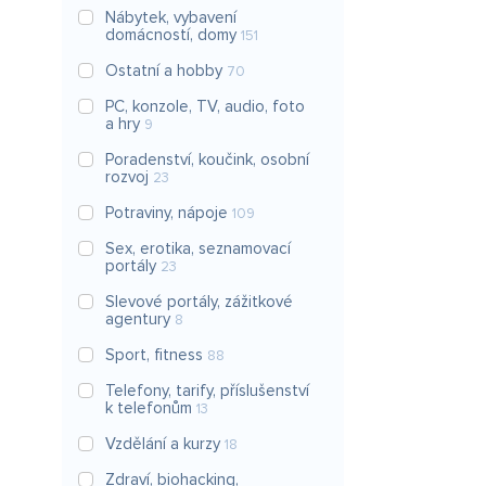
Nábytek, vybavení
domácností, domy
151
Ostatní a hobby
70
PC, konzole, TV, audio, foto
a hry
9
Poradenství, koučink, osobní
rozvoj
23
Potraviny, nápoje
109
Sex, erotika, seznamovací
portály
23
Slevové portály, zážitkové
agentury
8
Sport, fitness
88
Telefony, tarify, příslušenství
k telefonům
13
Vzdělání a kurzy
18
Zdraví, biohacking,