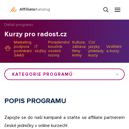
Detail programu
Kurzy pro radost.cz
Marketing,
Poradenství,
Kultura,
Cizí
podpora
IT
koučink,
zábava,
jazyky,
Vzdělání
,
,
,
,
,
podnikání,
služby
osobní
filmy,
překlady,
a kurzy
SAAS
rozvoj
knihy
kurzy
KATEGORIE PROGRAMŮ
POPIS PROGRAMU
Zapojte se do naší kampaně a staňte se affiliate partnerem
české jedničky v online kurzech!