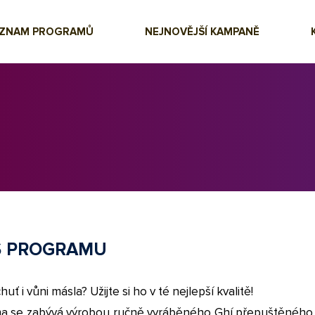
EZNAM PROGRAMŮ
NEJNOVĚJŠÍ KAMPANĚ
S PROGRAMU
huť i vůni másla? Užijte si ho v té nejlepší kvalitě!
ma se zabývá výrobou ručně vyráběného Ghí přepuštěného