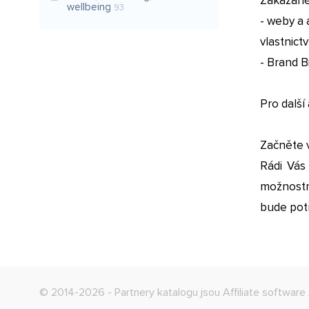
Zakázané 
wellbeing
93
- weby a
vlastnictv
- Brand B
Pro další
Začněte 
Rádi Vás
možnostmi
bude potř
© 2014-2026 - Partnery katalogu jsou
Affiliate software 