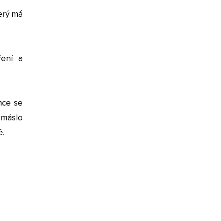
erý má
ření a
nce se
 máslo
ě.