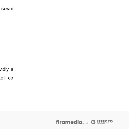
uševní
idly a
oli, co
&