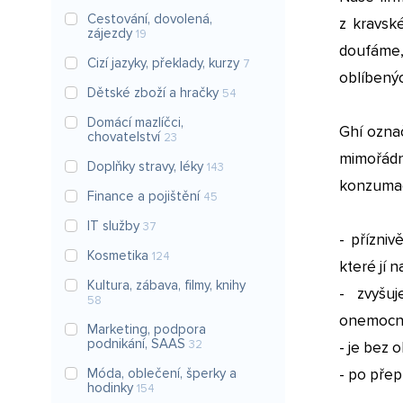
Cestování, dovolená,
z kravské
zájezdy
19
doufáme,
Cizí jazyky, překlady, kurzy
7
oblíbený
Dětské zboží a hračky
54
Domácí mazlíčci,
Ghí označ
chovatelství
23
mimořádné
Doplňky stravy, léky
143
konzumac
Finance a pojištění
45
IT služby
37
- přízni
Kosmetika
124
které jí 
Kultura, zábava, filmy, knihy
- zvyšuj
58
onemocn
Marketing, podpora
podnikání, SAAS
32
- je bez
Móda, oblečení, šperky a
- po přep
hodinky
154