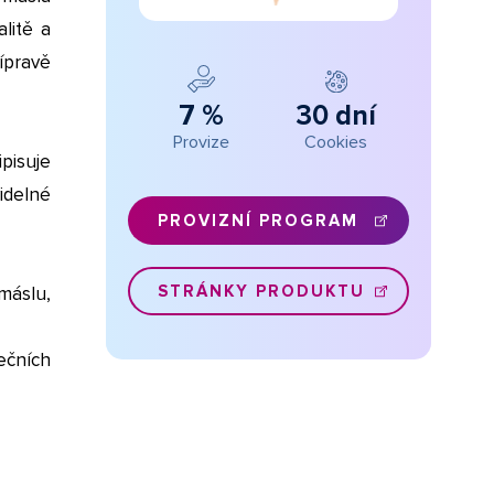
litě a
ípravě
7 %
30 dní
Provize
Cookies
pisuje
idelné
PROVIZNÍ PROGRAM
STRÁNKY PRODUKTU
máslu,
ečních