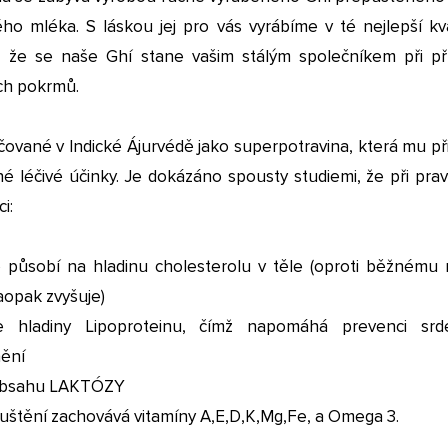
ho mléka. S láskou jej pro vás vyrábíme v té nejlepší kva
 že se naše Ghí stane vašim stálým společníkem při př
ch pokrmů.
ované v Indické Ájurvédě jako superpotravina, která mu při
 léčivé účinky. Je dokázáno spousty studiemi, že při prav
i:
vě působí na hladinu cholesterolu v těle (oproti běžnému 
naopak zvyšuje)
e hladiny Lipoproteinu, čímž napomáhá prevenci srd
ění
 obsahu LAKTÓZY
uštění zachovává vitamíny A,E,D,K,Mg,Fe, a Omega 3.