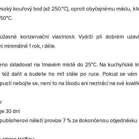
soký kouřový bod (až 250;°C), oproti obyčejnému máslu, kt
150°C.
žasné konzervační vlastnosti. Vydrží při dobrém uzav
í minimálně 1 rok, i déle.
no skladovat na tmavém místě do 25°C. Na kuchyňské li
též dařit a budete ho mít stále po ruce. Pokud se vám
pustí nebojte se, není to na škodu ani neztrácí na své kvalit
:
 je 30 dní
te publisherovi náleží provize 7 % za dokončenou objednávku