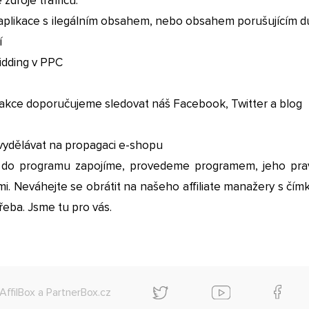
zdroje trafficu:
 aplikace s ilegálním obsahem, nebo obsahem porušujícím d
í
idding v PPC
 akce doporučujeme sledovat náš Facebook, Twitter a blog
vydělávat na propagaci e-shopu
 do programu zapojíme, provedeme programem, jeho prav
. Neváhejte se obrátit na našeho affiliate manažery s čímk
eba. Jsme tu pro vás.
AffilBox
a
PartnerBox.cz