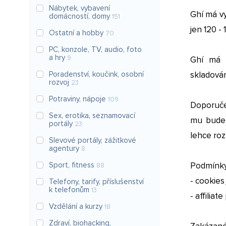
Nábytek, vybavení
Ghí má vy
domácností, domy
151
jen 120 - 
Ostatní a hobby
70
PC, konzole, TV, audio, foto
a hry
9
Ghí má ú
Poradenství, koučink, osobní
skladován
rozvoj
23
Potraviny, nápoje
109
Doporuče
Sex, erotika, seznamovací
mu bude 
portály
23
lehce roz
Slevové portály, zážitkové
agentury
8
Sport, fitness
Podmínky
88
- cookies
Telefony, tarify, příslušenství
k telefonům
13
- affilia
Vzdělání a kurzy
18
Zdraví, biohacking,