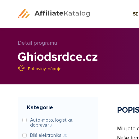
S
Detail programu
Ghiodsrdce.cz
Potraviny, nápoje
Kategorie
POPI
Auto-moto, logistika,
doprava
19
Milujete c
Bílá elektronika
30
Naše fir