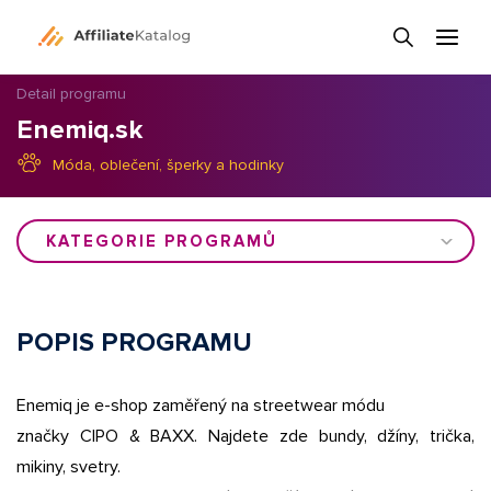
Detail programu
Enemiq.sk
Móda, oblečení, šperky a hodinky
KATEGORIE PROGRAMŮ
POPIS PROGRAMU
Enemiq je e-shop zaměřený na streetwear módu
značky CIPO & BAXX. Najdete zde bundy, džíny, trička,
mikiny, svetry.