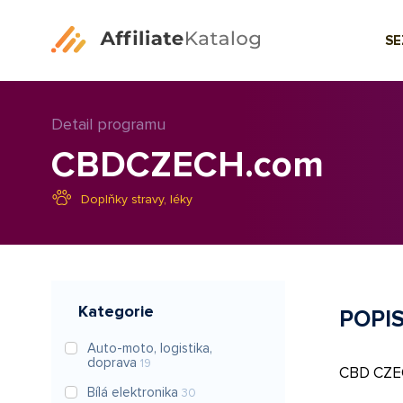
S
Detail programu
CBDCZECH.com
Doplňky stravy, léky
Kategorie
POPI
Auto-moto, logistika,
doprava
19
CBD CZEC
Bílá elektronika
30