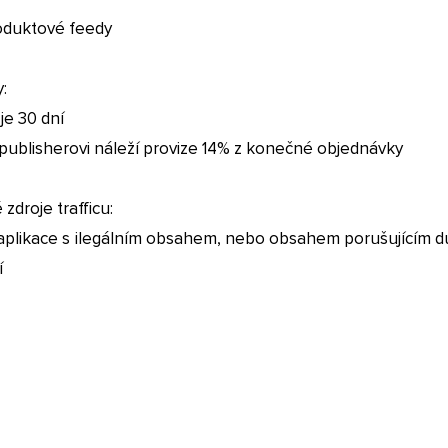
oduktové feedy
:
 je 30 dní
te publisherovi náleží provize 14% z konečné objednávky
zdroje trafficu:
 aplikace s ilegálním obsahem, nebo obsahem porušujícím d
í