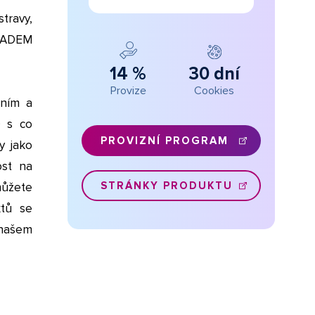
stravy,
KLADEM
14 %
30 dní
Provize
Cookies
dním a
D s co
PROVIZNÍ PROGRAM
y jako
ost na
STRÁNKY PRODUKTU
emůžete
ktů se
a našem