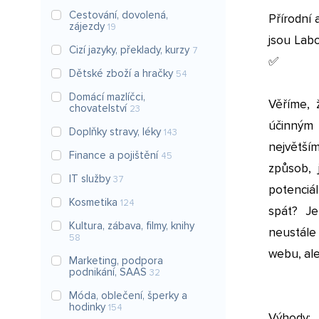
Cestování, dovolená,
Přírodní 
zájezdy
19
jsou Lab
Cizí jazyky, překlady, kurzy
7
✅
Dětské zboží a hračky
54
Domácí mazlíčci,
Věříme, 
chovatelství
23
účinným 
Doplňky stravy, léky
143
největší
Finance a pojištění
45
způsob, 
IT služby
37
potenciál
Kosmetika
124
spát? J
Kultura, zábava, filmy, knihy
neustále 
58
webu, ale 
Marketing, podpora
podnikání, SAAS
32
Móda, oblečení, šperky a
hodinky
154
Výhody: