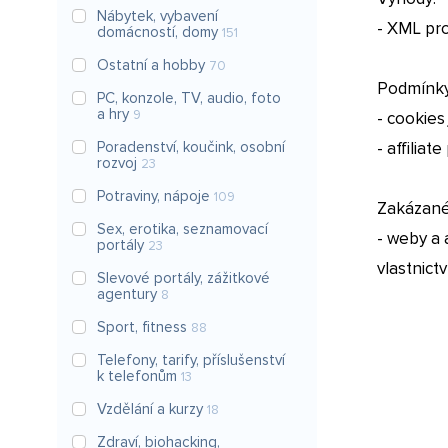
Nábytek, vybavení
- XML pr
domácností, domy
151
Ostatní a hobby
70
Podmínky
PC, konzole, TV, audio, foto
a hry
9
- cookies
Poradenství, koučink, osobní
- affilia
rozvoj
23
Potraviny, nápoje
109
Zakázané 
Sex, erotika, seznamovací
- weby a
portály
23
vlastnictv
Slevové portály, zážitkové
agentury
8
Sport, fitness
88
Telefony, tarify, příslušenství
k telefonům
13
Vzdělání a kurzy
18
Zdraví, biohacking,