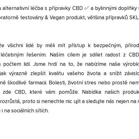
a alternativní léčba s přípravky CBD ✅ a bylinnými doplňky 
oratorně testovány & Vegan produkt, většina přípravků S
že všichni lidé by měli mít přístup k bezpečným, příro
léčebným řešením. Naším cílem je sdílet radost z CB
m počtem lidí. Jsme hrdí na to, že nabízíme naše výrobk
jak výrazně zlepšit kvalitu vašeho života a snížit závisl
ně škodlivé farmacii. Bolesti, životní stres nebo prostě n
e zde CBD, které vám pomůže. Nabídka našich produ
rozrůstá, proto si nenechte nic ujít a sledujte nás nejen n
i na sociálních sítích.