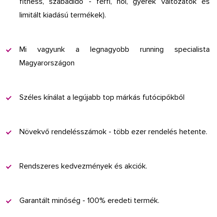
fitness, szabadidő - férfi, női, gyerek változatok és
limitált kiadású termékek).
Mi vagyunk a legnagyobb running specialista
Magyarországon
Széles kínálat a legújabb top márkás futócipőkből
Növekvő rendelésszámok - több ezer rendelés hetente.
Rendszeres kedvezmények és akciók.
Garantált minőség - 100% eredeti termék.