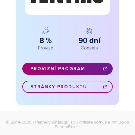
8 %
90 dní
Provize
Cookies
PROVIZNÍ PROGRAM
STRÁNKY PRODUKTU
© 2014-2026 - Partnery katalogu jsou
Affiliate software AffilBox
a
PartnerBox.cz