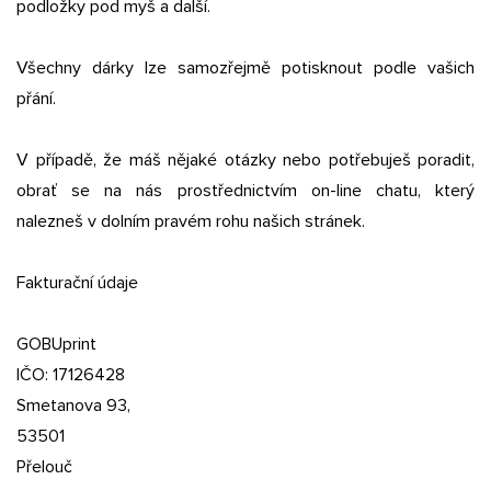
podložky pod myš a další.
Všechny dárky lze samozřejmě potisknout podle vašich
přání.
V případě, že máš nějaké otázky nebo potřebuješ poradit,
obrať se na nás prostřednictvím on-line chatu, který
nalezneš v dolním pravém rohu našich stránek.
Fakturační údaje
GOBUprint
IČO: 17126428
Smetanova 93,
53501
Přelouč