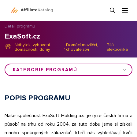
Detail programu
ExaSoft.cz
Nábytek, vybavení
Domácí mazlíčci,
Bílá
,
,
domácností, domy
chovatelství
elektronika
KATEGORIE PROGRAMŮ
POPIS PROGRAMU
Naše společnost ExaSoft Holding a.s. je ryze česká firma a
působí na trhu od roku 2004. za tuto dobu jsme si získali
mnoho spokojených zákazníků, kteří nás vyhledávají kvůli