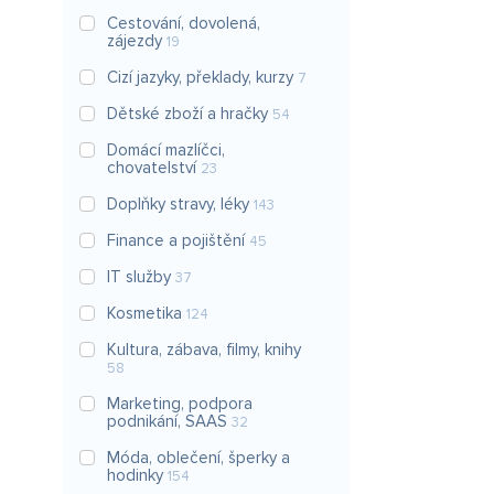
Cestování, dovolená,
zájezdy
19
Cizí jazyky, překlady, kurzy
7
Dětské zboží a hračky
54
Domácí mazlíčci,
chovatelství
23
Doplňky stravy, léky
143
Finance a pojištění
45
IT služby
37
Kosmetika
124
Kultura, zábava, filmy, knihy
58
Marketing, podpora
podnikání, SAAS
32
Móda, oblečení, šperky a
hodinky
154