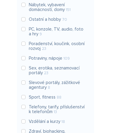
Nábytek, vybavení
domácností, domy
151
Ostatní a hobby
70
PC, konzole, TV, audio, foto
a hry
9
Poradenství, koučink, osobní
rozvoj
23
Potraviny, nápoje
109
Sex, erotika, seznamovací
portály
23
Slevové portály, zážitkové
agentury
8
Sport, fitness
88
Telefony, tarify, příslušenství
k telefonům
13
Vzdělání a kurzy
18
Zdraví, biohacking,