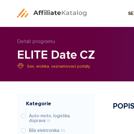
S
Detail programu
ELITE Date CZ
Sex, erotika, seznamovací portály
Kategorie
POPI
Auto-moto, logistika,
doprava
19
Bílá elektronika
30